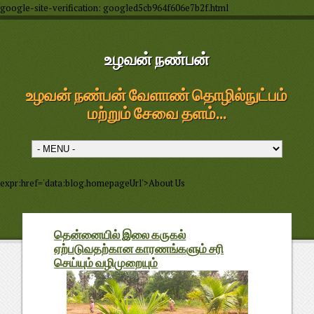
google-site-verification: googled5cb964f606e7b2f.html
உழவன் நண்பன்
உழவன் நண்பன் வேளாண் தொழில்நுட்பம்
மற்றும் சேவை தளம்...
expr:href='data:blog.homepageUrl'>About Us
தென்னையில் இலை கருகல்
ஏற்படுவதற்கான காரணங்களும் சரி
செய்யும் வழிமுறையும்