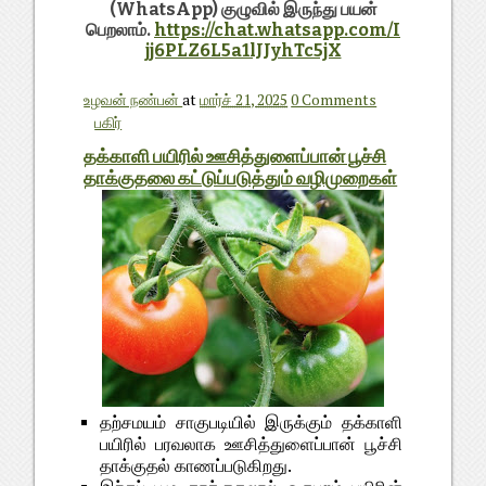
(WhatsApp) குழுவில் இருந்து பயன்
பெறலாம்.
https://chat.whatsapp.com/I
jj6PLZ6L5a1lJJyhTc5jX
உழவன் நண்பன்
at
மார்ச் 21, 2025
0 Comments
பகிர்
தக்காளி பயிரில் ஊசித்துளைப்பான் பூச்சி
தாக்குதலை கட்டுப்படுத்தும் வழிமுறைகள்
தற்சமயம் சாகுபடியில் இருக்கும் தக்காளி
பயிரில் பரவலாக ஊசித்துளைப்பான் பூச்சி
தாக்குதல் காணப்படுகிறது.