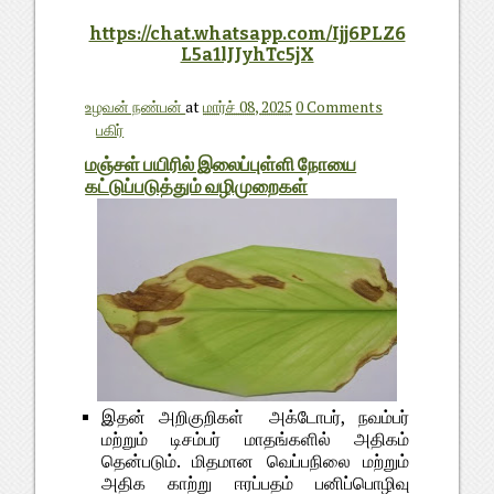
https://chat.whatsapp.com/Ijj6PLZ6
L5a1lJJyhTc5jX
உழவன் நண்பன்
at
மார்ச் 08, 2025
0 Comments
பகிர்
மஞ்சள் பயிரில் இலைப்புள்ளி நோயை
கட்டுப்படுத்தும் வழிமுறைகள்
இதன் அறிகுறிகள் அக்டோபர், நவம்பர்
மற்றும் டிசம்பர் மாதங்களில் அதிகம்
தென்படும். மிதமான வெப்பநிலை மற்றும்
அதிக காற்று ஈரப்பதம் பனிப்பொழிவு