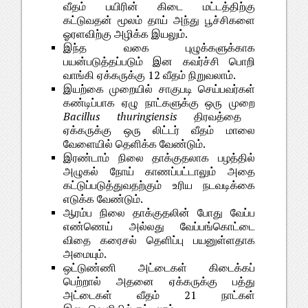
வீதம் பயிரின் கிடை மட்டத்திற்கு
கட்டுவதன் மூலம் தாய் அந்து பூச்சிகளை
ஓரளவிற்கு அழிக்க இயலும்.
இந்த வகை புழுக்களுக்காக
பயன்படுத்தப்படும் இன கவர்ச்சி பொறி
வாங்கி ஏக்கருக்கு 12 வீதம் நிறுவலாம்.
இயற்கை முறையில் சாகுபடி செய்பவர்கள்
கண்டிப்பாக ஏழு நாட்களுக்கு ஒரு முறை
Bacillus thuringiensis
திரவத்தை
ஏக்கருக்கு ஒரு லிட்டர் வீதம் மாலை
வேளையில் தெளிக்க வேண்டும்.
இரண்டாம் நிலை தாக்குதலாக பழத்தில்
அழுகல் நோய் காணப்பட்டாலும் அதை
கட்டுப்படுத்துவதற்கும் உரிய நடவடிக்கை
எடுக்க வேண்டும்.
ஆரம்ப நிலை தாக்குதலின் போது வேப்ப
எண்ணெய் அல்லது வேப்பங்கொட்டை
விதை கரைசல் தெளிப்பு பயனுள்ளதாக
அமையும்.
ஒட்டுண்ணி அட்டைகள் கிடைக்கப்
பெற்றால் அதனை ஏக்கருக்கு பத்து
அட்டைகள் வீதம் 21 நாட்கள்