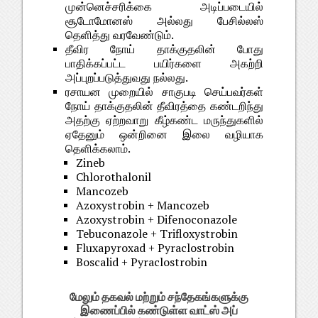
முன்னெச்சரிக்கை அடிப்படையில்
சூடோமோனஸ் அல்லது பேசில்லஸ்
தெளித்து வரவேண்டும்.
தீவிர நோய் தாக்குதலின் போது
பாதிக்கப்பட்ட பயிர்களை அகற்றி
அப்புறப்படுத்துவது நல்லது.
ரசாயன முறையில் சாகுபடி செய்பவர்கள்
நோய் தாக்குதலின் தீவிரத்தை கண்டறிந்து
அதற்கு ஏற்றவாறு கீழ்கண்ட மருந்துகளில்
ஏதேனும் ஒன்றினை இலை வழியாக
தெளிக்கலாம்.
Zineb
Chlorothalonil
Mancozeb
Azoxystrobin + Mancozeb
Azoxystrobin + Difenoconazole
Tebuconazole + Trifloxystrobin
Fluxapyroxad + Pyraclostrobin
Boscalid + Pyraclostrobin
மேலும் தகவல் மற்றும் சந்தேகங்களுக்கு
இணைப்பில் கண்டுள்ள வாட்ஸ் அப்