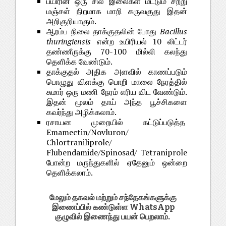
பயிரின் ஒரு சில இலைகள் மட்டும் சற்று
மஞ்சள் நிறமாக மாறி கருவகுது இதன்
அறிகுறியாகும்.
ஆரம்ப நிலை தாக்குதலின் போது
Bacillus
thuringiensis
என்ற உயிரியல் 10 லிட்டர்
தண்ணீருக்கு 70-100 மில்லி கலந்து
தெளிக்க வேண்டும்.
தாக்குதல் அதிக அளவில் காணப்படும்
பொழுது விளக்கு பொறி மாலை நேரத்தில்
சுமார் ஒரு மணி நேரம் எரிய விட வேண்டும்.
இதன் மூலம் தாய் அந்த பூச்சிகளை
கவர்ந்து அழிக்கலாம்.
ரசாயன முறையில் கட்டுப்படுத்த
Emamectin/Novluron/
Chlortraniliprole/
Flubendamide/Spinosad/ Tetraniprole
போன்ற மருந்துகளில் ஏதேனும் ஒன்றை
தெளிக்கலாம்.
மேலும் தகவல் மற்றும் சந்தேகங்களுக்கு
இணைப்பில் கண்டுள்ள WhatsApp
குழுவில் இணைந்து பயன் பெறலாம்.