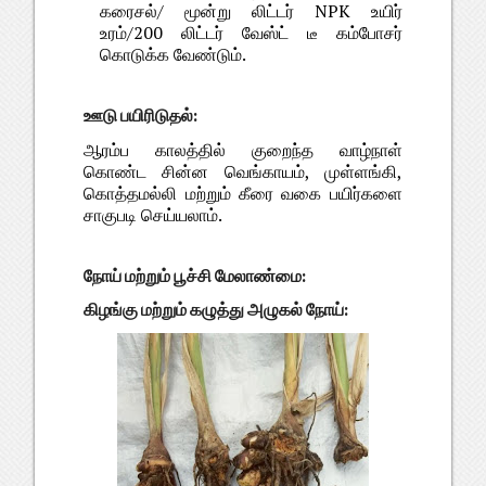
கரைசல்/ மூன்று லிட்டர் NPK உயிர்
உரம்/200 லிட்டர் வேஸ்ட் டீ கம்போசர்
கொடுக்க வேண்டும்.
ஊடு பயிரிடுதல்:
ஆரம்ப காலத்தில் குறைந்த வாழ்நாள்
கொண்ட சின்ன வெங்காயம், முள்ளங்கி,
கொத்தமல்லி மற்றும் கீரை வகை பயிர்களை
சாகுபடி செய்யலாம்.
நோய் மற்றும் பூச்சி மேலாண்மை:
கிழங்கு மற்றும் கழுத்து அழுகல் நோய்: