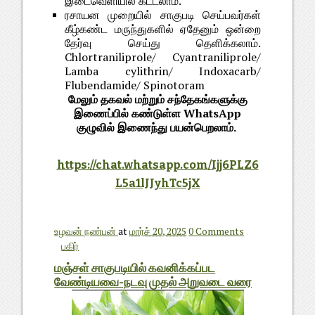
இடைவெளியில் கட்டலாம்.
ரசாயன முறையில் சாகுபடி செய்பவர்கள்
கீழ்கண்ட மருந்துகளில் ஏதேனும் ஒன்றை
தேர்வு செய்து தெளிக்கலாம்.
Chlortraniliprole/ Cyantraniliprole/
Lamba cylithrin/ Indoxacarb/
Flubendamide/ Spinotoram
மேலும் தகவல் மற்றும் சந்தேகங்களுக்கு
இணைப்பில் கண்டுள்ள WhatsApp
குழுவில் இணைந்து பயன்பெறலாம்.
https://chat.whatsapp.com/Ijj6PLZ6
L5a1lJJyhTc5jX
உழவன் நண்பன்
at
மார்ச் 20, 2025
0 Comments
பகிர்
மஞ்சள் சாகுபடியில் கவனிக்கப்பட
வேண்டியவை-நடவு முதல் அறுவடை வரை