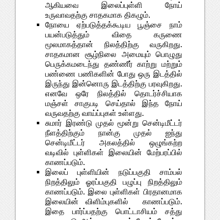
ஆகியவை இலைப்புள்ளி நோய்
உருவாவதற்கு சாதகமாக திகழும்.
நோயை ஏற்படுத்தக்கூடிய பூஞ்சை நாம்
பயன்படுத்தும் விதை கருணை
மூலமாகத்தான் நிலத்திற்கு வருகிறது.
சாதகமான சூழ்நிலை அமையும் பொழுது
பெருக்கமடைந்து தண்ணீர் காற்று மற்றும்
பண்ணை பணிகளின் போது ஒரு இடத்தில்
இருந்து இன்னொரு இடத்திற்கு பரவுகிறது.
எனவே ஒரே நிலத்தில் தொடர்ச்சியாக
மஞ்சள் சாகுபடி செய்தால் இந்த நோய்
வருவதற்கு வாய்ப்புகள் உள்ளது.
சுமார் இரண்டு முதல் மூன்று சென்டிமீட்டர்
நீளத்திற்கும் நான்கு முதல் ஐந்து
சென்டிமீட்டர் அகலத்தில் ஒழுங்கற்ற
வடிவில் புள்ளிகள் இலையின் மேற்பரப்பில்
காணப்படும்.
இலைப் புள்ளியின் நடுப்பகுதி சாம்பல்
நிறத்திலும் ஓரப்பகுதி பழுப்பு நிறத்திலும்
காணப்படும். இலை புள்ளிகள் பிரதானமாக
இலையின் விளிம்புகளில் காணப்படும்.
இதை பார்ப்பதற்கு பொட்டாசியம் சத்து