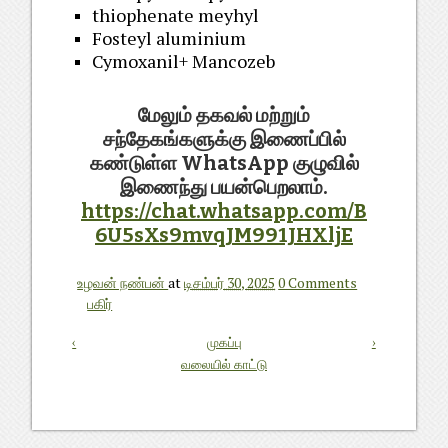
thiophenate meyhyl
Fosteyl aluminium
Cymoxanil+ Mancozeb
மேலும் தகவல் மற்றும்
சந்தேகங்களுக்கு இணைப்பில்
கண்டுள்ள WhatsApp குழுவில்
இணைந்து பயன்பெறலாம்.
https://chat.whatsapp.com/B
6U5sXs9mvqJM991JHXljE
உழவன் நண்பன்
at
டிசம்பர் 30, 2025
0 Comments
பகிர்
‹
முகப்பு
›
வலையில் காட்டு