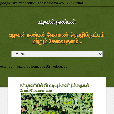
google-site-verification: googled5cb964f606e7b2f.html
உழவன் நண்பன்
உழவன் நண்பன் வேளாண் தொழில்நுட்பம்
மற்றும் சேவை தளம்...
expr:href='data:blog.homepageUrl'>About Us
தர்பூசணியில் நீர் வடியும் தண்டுக்கருகல்
நோய் மேலாண்மை