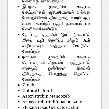
தெளித்து வரவேண்டும்.
இயற்கை முறையில் சாகுபடி
செய்பவர்கள் சூடோமோனஸ் அல்லது
பேஸ்இல்லெஸ் திரவத்தை வாரம் ஒரு
முறை தண்டுப் பகுதி நனையும் படி
தெளிக்க வேண்டும்.
நோய் தாக்குதலின் ஆரம்ப நிலையில்
இலை வழி தெளிப்பு மற்றும் வேர்
வழியாகவும் மருந்துகள் கொடுக்க
வேண்டும்.
ரசாயன முறையில் சாகுபடி
செய்பவர்கள் கீழ்கண்ட மருந்துகளில்
ஏதேனும் ஒன்றினை நோயின்
தீவிரத்தை பொறுத்து தெளிக்க
வேண்டும்.
Zineb
Chlorothalonil
Azoxystrobin Mancozeb
Azoxystrobin+ difenaconazole
Fluxapyraxad+pyroclostrobin