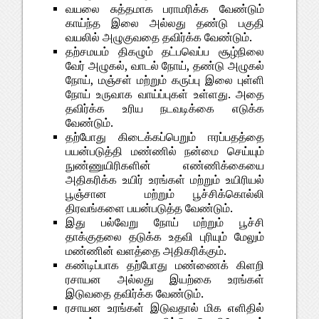
வயலை சுத்தமாக பராமரிக்க வேண்டும்
காய்ந்த இலை அல்லது தண்டு பகுதி
வயலில் அழுகுவதை தவிர்க்க வேண்டும்.
தற்சமயம் திகழும் தட்பவெப்ப சூழ்நிலை
வேர் அழுகல், வாடல் நோய், தண்டு அழுகல்
நோய், மஞ்சள் மற்றும் கருப்பு இலை புள்ளி
நோய் உருவாக வாய்ப்புகள் உள்ளது. அதை
தவிர்க்க உரிய நடவடிக்கை எடுக்க
வேண்டும்.
தற்போது கிடைக்கப்பெறும் ஈரப்பதத்தை
பயன்படுத்தி மண்ணில் நன்மை செய்யும்
நுண்ணுயிரிகளின் எண்ணிக்கையை
அதிகரிக்க உயிர் உரங்கள் மற்றும் உயிரியல்
பூஞ்சான மற்றும் பூச்சிக்கொல்லி
திரவங்களை பயன்படுத்த வேண்டும்.
இது பல்வேறு நோய் மற்றும் பூச்சி
தாக்குதலை தடுக்க உதவி புரியும் மேலும்
மண்ணின் வளத்தை அதிகரிக்கும்.
கண்டிப்பாக தற்போது மண்ணைக் கிளறி
ரசாயன அல்லது இயற்கை உரங்கள்
இடுவதை தவிர்க்க வேண்டும்.
ரசாயன உரங்கள் இடுவதால் மிக எளிதில்