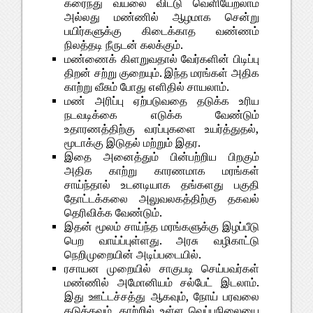
கரைந்து வயலை விட்டு வெளியேறலாம்
அல்லது மண்ணில் ஆழமாக சென்று
பயிர்களுக்கு கிடைக்காத வண்ணம்
நிலத்தடி நீருடன் கலக்கும்.
மண்ணைக் கிளறுவதால் வேர்களின் பிடிப்பு
திறன் சற்று குறையும். இந்த மரங்கள் அதிக
காற்று வீசும் போது எளிதில் சாயலாம்.
மண் அரிப்பு ஏற்படுவதை தடுக்க உரிய
நடவடிக்கை எடுக்க வேண்டும்
உதாரணத்திற்கு வரப்புகளை உயர்த்துதல்,
மூடாக்கு இடுதல் மற்றும் இதர.
இதை அனைத்தும் பின்பற்றிய பிறகும்
அதிக காற்று காரணமாக மரங்கள்
சாய்ந்தால் உடனடியாக தங்களது பகுதி
தோட்டக்கலை அலுவலகத்திற்கு தகவல்
தெரிவிக்க வேண்டும்.
இதன் மூலம் சாய்ந்த மரங்களுக்கு இழப்பீடு
பெற வாய்ப்புள்ளது. அரசு வழிகாட்டு
நெறிமுறையின் அடிப்படையில்.
ரசாயன முறையில் சாகுபடி செய்பவர்கள்
மண்ணில் அமோனியம் சல்பேட் இடலாம்.
இது ஊட்டச்சத்து ஆகவும், நோய் பரவலை
தடுக்கவும், காற்றில் உள்ள வெப்பநிலையை