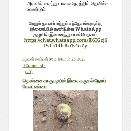
அளவில் கலந்து மாலை நேரத்தில் தெளிக்க
வேண்டும்.
மேலும் தகவல் மற்றும் சந்தேகங்களுக்கு
இணைப்பில் கண்டுள்ள WhatsApp
குழுவில் இணைந்து பயன்பெறலாம்.
https://chat.whatsapp.com/K6IGcj6
Pvfk1dhAo1v1nZy
உழவன் நண்பன்
at
அக்டோபர் 23, 2025
0 Comments
பகிர்
தென்னை சாகுபடியில் இலை கருகல் நோய்
மேலாண்மை