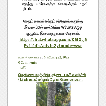
எடுத்து பயிர்களுக்கு கொடுக்கும் உதவி
புரியும்.
மேலும் தகவல் மற்றும் சந்தேகங்களுக்கு
இணைப்பில் கண்டுள்ள WhatsApp
குழுவில் இணைந்து பயன்பெறலாம்.
https://chat.whatsapp.com/K6IGcj6
Pvfk1dhAo1v1nZy?mode=wwc
உழவன் நண்பன்
at
அக்டோபர் 22, 2025
0 Comments
பகிர்
தென்னை மரத்தில் பூஞ்சை - பாசி வளர்ச்சி
(Lichens) மற்றும் அதன் மேலாண்மை...