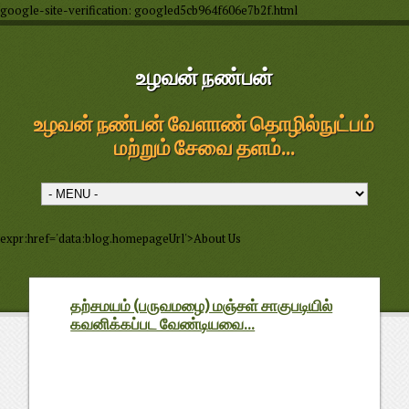
google-site-verification: googled5cb964f606e7b2f.html
உழவன் நண்பன்
உழவன் நண்பன் வேளாண் தொழில்நுட்பம்
மற்றும் சேவை தளம்...
expr:href='data:blog.homepageUrl'>About Us
தற்சமயம் (பருவமழை) மஞ்சள் சாகுபடியில்
கவனிக்கப்பட வேண்டியவை...