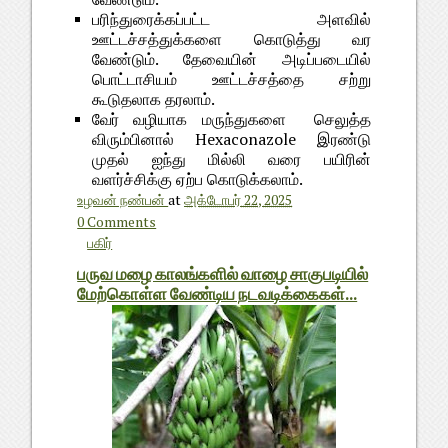
பரிந்துரைக்கப்பட்ட அளவில்
ஊட்டச்சத்துக்களை கொடுத்து வர
வேண்டும். தேவையின் அடிப்படையில்
பொட்டாசியம் ஊட்டச்சத்தை சற்று
கூடுதலாக தரலாம்.
வேர் வழியாக மருந்துகளை செலுத்த
விரும்பினால் Hexaconazole இரண்டு
முதல் ஐந்து மில்லி வரை பயிரின்
வளர்ச்சிக்கு ஏற்ப கொடுக்கலாம்.
உழவன் நண்பன்
at
அக்டோபர் 22, 2025
0 Comments
பகிர்
பருவ மழை காலங்களில் வாழை சாகுபடியில்
மேற்கொள்ள வேண்டிய நடவடிக்கைகள்...