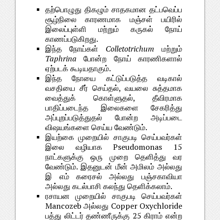
தற்பொழுது திகழும் சாதகமான தட்பவெப்ப
சூழ்நிலை காரணமாக மஞ்சள் பயிரில்
இலைப்புள்ளி மற்றும் கருகல் நோய்
காணப்படுகிறது.
இந்த நோய்கள்
Colletotrichum
மற்றும்
Taphrina
போன்ற நோய் காரணிகளால்
ஏற்படக் கூடியதாகும்.
இந்த நோயை கட்டுப்படுத்த வடிகால்
வசதியை சீர் செய்தல், வயலை சுத்தமாக
வைத்துக் கொள்ளுதல், தீவிரமாக
பாதிப்படைந்த இலைகளை சேகரித்து
அப்புறப்படுத்துதல் போன்ற அடிப்படை
விஷயங்களை செய்ய வேண்டும்.
இயற்கை முறையில் சாகுபடி செய்பவர்கள்
இலை வழியாக Pseudomonas 15
நாட்களுக்கு ஒரு முறை தெளித்து வர
வேண்டும். இதனுடன் மீன் அமிலம் அல்லது
இ எம் கரைசல் அல்லது பஞ்சகாவியா
அல்லது கடல்பாசி கலந்து தெளிக்கலாம்.
ரசாயன முறையில் சாகுபடி செய்பவர்கள்
Mancozeb அல்லது Copper Oxychloride
பத்து லிட்டர் தண்ணீருக்கு 25 கிராம் என்ற