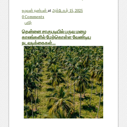
உழவன் நண்பன்
at
அக்டோபர் 15, 2025
0 Comments
பகிர்
தென்னை சாகுபடியில் பருவ மழை
காலங்களில் மேற்கொள்ள வேண்டிய
நடவடிக்கைகள்...