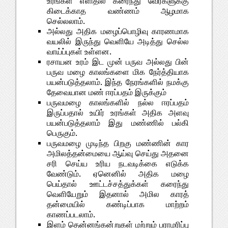
உரங்கள் எளிதில் கரைந்து வேர்களுக்கு
கிடைக்காத வண்ணம் ஆழமாக
செல்லலாம்.
அல்லது அதிக மழைப்பொழிவு காரணமாக
வயலில் இருந்து வெளியே அடித்து செல்ல
வாய்ப்புகள் உள்ளன.
ரசாயன உரம் இட முன் பருவ அல்லது பின்
பருவ மழை காலங்களை மிக நேர்த்தியாக
பயன்படுத்தலாம். இந்த நேரங்களில் நமக்கு
தேவையான மண் ஈரப்பதம் இருக்கும்
பருவமழை காலங்களில் நல்ல ஈரப்பதம்
இருப்பதால் உயிர் உரங்கள் அதிக அளவு
பயன்படுத்தலாம் இது மண்ணில் பல்கி
பெருகும்.
பருவமழை முடிந்த பிறகு மண்ணின் கார
அமிலத்தன்மையை ஆய்வு செய்து அதனை
சரி செய்ய உரிய நடவடிக்கை எடுக்க
வேண்டும். ஏனெனில் அதிக மழை
பெய்தால் ஊட்டச்சத்துக்கள் கரைந்து
வெளியேறும் இதனால் அமில காரத்
தன்மையில் கண்டிப்பாக மாற்றம்
காணப்படலாம்.
இளம் தென்னங்கன்றுகள் மற்றும் பராமரிப்பு