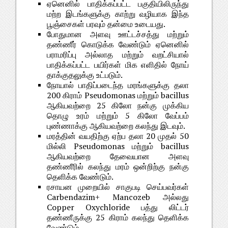
ஏனெனில் பாதிக்கப்பட்ட பகுதியிலிருந்து
மற்ற இடங்களுக்கு காற்று வழியாக இந்த
பூஞ்சைகள் பரவும் தன்மை உடையது.
போதுமான அளவு ஊட்டச்சத்து மற்றும்
தண்ணீர் கொடுக்க வேண்டும் ஏனெனில்
பராமரிப்பு அல்லாத மற்றும் வறட்சியால்
பாதிக்கப்பட்ட பயிர்கள் மிக எளிதில் நோய்
தாக்குதலுக்கு உட்படும்.
நோயால் பாதிப்படைந்த மரங்களுக்கு தலா
200 கிராம் Pseudomonas மற்றும் bacillus
ஆகியவற்றை 25 கிலோ நன்கு முக்கிய
தொழு உரம் மற்றும் 5 கிலோ வேப்பம்
புண்ணாக்கு ஆகியவற்றை கலந்து இடவும்.
மரத்தின் வயதிற்கு ஏற்ப தலா 20 முதல் 50
மில்லி Pseudomonas மற்றும் bacillus
ஆகியவற்றை தேவையான அளவு
தண்ணீரில் கலந்து மரம் ஒன்றிற்கு நன்கு
தெளிக்க வேண்டும்.
ரசாயன முறையில் சாகுபடி செய்பவர்கள்
Carbendazim+ Mancozeb அல்லது
Copper Oxychloride பத்து லிட்டர்
தண்ணீருக்கு 25 கிராம் கலந்து தெளிக்க
வேண்டும்.