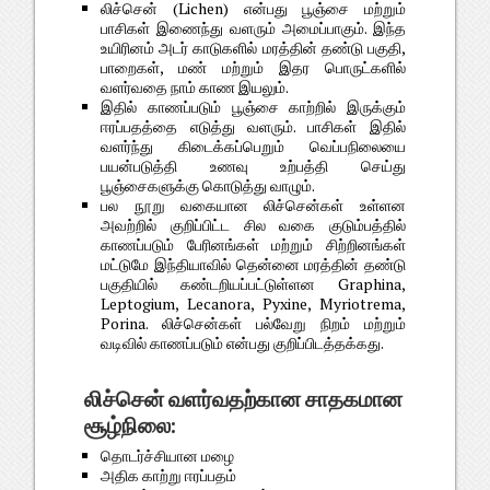
லிச்சென் (Lichen) என்பது பூஞ்சை மற்றும்
பாசிகள் இணைந்து வளரும் அமைப்பாகும். இந்த
உயிரினம் அடர் காடுகளில் மரத்தின் தண்டு பகுதி,
பாறைகள், மண் மற்றும் இதர பொருட்களில்
வளர்வதை நாம் காண இயலும்.
இதில் காணப்படும் பூஞ்சை காற்றில் இருக்கும்
ஈரப்பதத்தை எடுத்து வளரும். பாசிகள் இதில்
வளர்ந்து கிடைக்கப்பெறும் வெப்பநிலையை
பயன்படுத்தி உணவு உற்பத்தி செய்து
பூஞ்சைகளுக்கு கொடுத்து வாழும்.
பல நூறு வகையான லிச்சென்கள் உள்ளன
அவற்றில் குறிப்பிட்ட சில வகை குடும்பத்தில்
காணப்படும் பேரினங்கள் மற்றும் சிற்றினங்கள்
மட்டுமே இந்தியாவில் தென்னை மரத்தின் தண்டு
பகுதியில் கண்டறியப்பட்டுள்ளன Graphina,
Leptogium, Lecanora, Pyxine, Myriotrema,
Porina. லிச்சென்கள் பல்வேறு நிறம் மற்றும்
வடிவில் காணப்படும் என்பது குறிப்பிடத்தக்கது.
லிச்சென் வளர்வதற்கான சாதகமான
சூழ்நிலை:
தொடர்ச்சியான மழை
அதிக காற்று ஈரப்பதம்