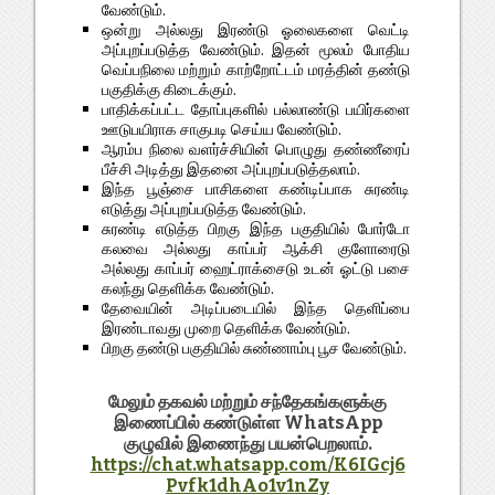
வேண்டும்.
ஒன்று அல்லது இரண்டு ஓலைகளை வெட்டி
அப்புறப்படுத்த வேண்டும். இதன் மூலம் போதிய
வெப்பநிலை மற்றும் காற்றோட்டம் மரத்தின் தண்டு
பகுதிக்கு கிடைக்கும்.
பாதிக்கப்பட்ட தோப்புகளில் பல்லாண்டு பயிர்களை
ஊடுபயிராக சாகுபடி செய்ய வேண்டும்.
ஆரம்ப நிலை வளர்ச்சியின் பொழுது தண்ணீரைப்
பீச்சி அடித்து இதனை அப்புறப்படுத்தலாம்.
இந்த பூஞ்சை பாசிகளை கண்டிப்பாக சுரண்டி
எடுத்து அப்புறப்படுத்த வேண்டும்.
சுரண்டி எடுத்த பிறகு இந்த பகுதியில் போர்டோ
கலவை அல்லது காப்பர் ஆக்சி குளோரைடு
அல்லது காப்பர் ஹைட்ராக்சைடு உடன் ஓட்டு பசை
கலந்து தெளிக்க வேண்டும்.
தேவையின் அடிப்படையில் இந்த தெளிப்பை
இரண்டாவது முறை தெளிக்க வேண்டும்.
பிறகு தண்டு பகுதியில் சுண்ணாம்பு பூச வேண்டும்.
மேலும் தகவல் மற்றும் சந்தேகங்களுக்கு
இணைப்பில் கண்டுள்ள WhatsApp
குழுவில் இணைந்து பயன்பெறலாம்.
https://chat.whatsapp.com/K6IGcj6
Pvfk1dhAo1v1nZy