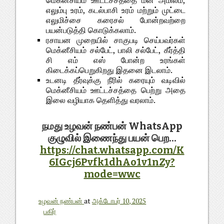
மெக்னீசியம் ஊட்டச்சத்தை மீன் அமிலம்,
எலும்பு உரம், கடல்பாசி உரம் மற்றும் முட்டை
எலுமிச்சை கரைசல் போன்றவற்றை
பயன்படுத்தி கொடுக்கலாம்.
ரசாயன முறையில் சாகுபடி செய்பவர்கள்
மெக்னீசியம் சல்பேட், பாலி சல்பேட், கீர்த்தி
சி எம் எஸ் போன்ற உரங்கள்
கிடைக்கப்பெறுகிறது இதனை இடலாம்.
உடனடி தீர்வுக்கு நீரில் கரையும் வடிவில்
மெக்னீசியம் ஊட்டச்சத்தை பெற்று அதை
இலை வழியாக தெளித்து வரலாம்.
நமது உழவன் நண்பன் WhatsApp
குழுவில் இணைந்து பயன் பெற...
https://chat.whatsapp.com/K
6IGcj6Pvfk1dhAo1v1nZy?
mode=wwc
உழவன் நண்பன்
at
அக்டோபர் 10, 2025
பகிர்