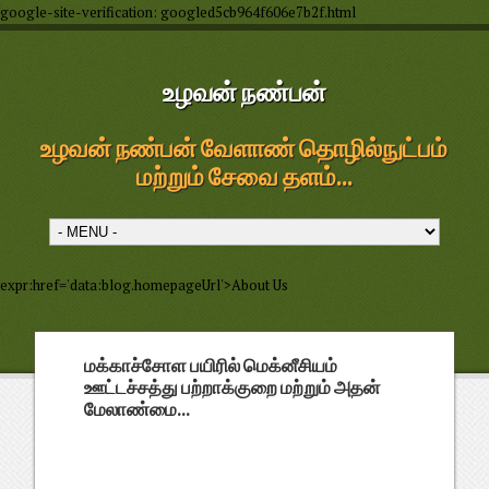
google-site-verification: googled5cb964f606e7b2f.html
உழவன் நண்பன்
உழவன் நண்பன் வேளாண் தொழில்நுட்பம்
மற்றும் சேவை தளம்...
expr:href='data:blog.homepageUrl'>About Us
மக்காச்சோள பயிரில் மெக்னீசியம்
ஊட்டச்சத்து பற்றாக்குறை மற்றும் அதன்
மேலாண்மை...