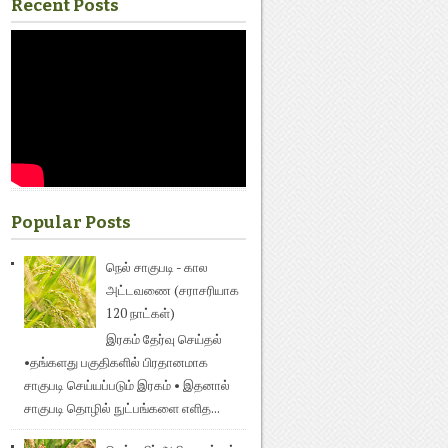
Recent Posts
Popular Posts
நெல் சாகுபடி - கால
அட்டவணை (சராசரியாக
120 நாட்கள்)
இரகம் தேர்வு செய்தல்
•தங்களது பகுதிகளில் பிரதானமாக
சாகுபடி செய்யப்படும் இரகம் • இதனால்
சாகுபடி தொழில் நுட்பங்களை எளித...