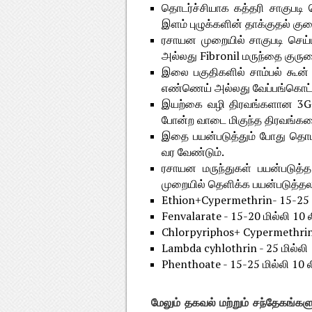
தொடர்ச்சியாக கத்தரி சாகுபடி ச
இளம் புழுக்களின் தாக்குதல் கு
ரசாயன முறையில் சாகுபடி செய்
அல்லது Fibronil மருந்தை குரு
இலை பகுதிகளில் சாம்பல் கூன் 
எண்ணெய் அல்லது வேப்பங்கொட்
இயற்கை வழி திரவங்களான 3G கர
போன்ற வாடை மிகுந்த திரவங்கள
இதை பயன்படுத்தும் போது தொடர
வர வேண்டும்.
ரசாயன மருந்துகள் பயன்படுத்த 
முறையில் தெளிக்க பயன்படுத்தல
Ethion+Cypermethrin- 15-25 மி
Fenvalarate - 15-20 மில்லி 10 
Chlorpyriphos+ Cypermethrin- 
Lambda cyhlothrin - 25 மில்லி 
Phenthoate - 15-25 மில்லி 10 ல
மேலும் தகவல் மற்றும் சந்தேகங்