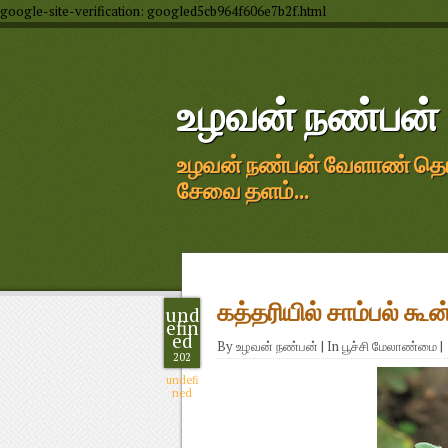
google-site-verification: googled5cb964f606e7b2f.html
உழவன் நண்பன்
உழவன் நண்பன் வேளாண் தொழில
சேவை தளம்...
கத்தரியில் சாம்பல் கூ
und
efin
ed
By
உழவன் நண்பன்
|
In
பூச்சி மேலாண்மை
|
202
undefi
ned