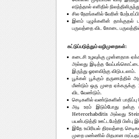
எடுத்தால் எளிதில் நிலத்திலிருந்து
சில நேரங்களில் வேரின் மேற்பரப்ப
இளம் புழுக்களின் தாக்குதல் ப
பருவத்தை விட கோடை பருவத்தில்
கட்டுப்படுத்தும் வழிமுறைகள்:
கடைசி உழவுக்கு முன்னதாக ஏக்க
அல்லது இடித்த வேப்பங்கொட்டை
இருந்து ஓரளவிற்கு விடுபடலாம்.
பூக்கள் பூக்கும் தருணத்தில் அ
மீண்டும் ஒரு முறை ஏக்கருக்க
விட வேண்டும்.
செடிகளில் வண்டுகளின் பாதிப்பு
அடி உரம் இடும்போது நன்கு 
Heterorhabditis அல்லது Ste
பயன்படுத்தி ஊட்டமேற்றி பின்பு 
இதே உயிரியல் திரவத்தை செடிகள
முறை மண்ணில் மிதமான ஈரப்பதம் 