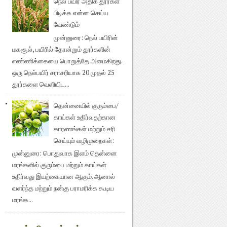
நெல் பயிர் அதிக தூர்கள்
பிடிக்க என்ன செய்ய
வேண்டும்
முன்னுரை: நெல் பயிரின்
மகசூல், பயிரில் தோன்றும் தூர்களின்
எண்ணிக்கையை பொறுத்தே அமைகிறது.
ஒரு நெல்பயிர் சராசரியாக 20 முதல் 25
தூர்களை வெளியிட...
தென்னையில் குரும்பை/
காய்கள் உதிர்வதற்கான
காரணங்கள் மற்றும் சரி
செய்யும் வழிமுறைகள்:
முன்னுரை: பொதுவாக இளம் தென்னை
மரங்களில் குரும்பை மற்றும் காய்கள்
உதிர்வது இயற்கையான ஆகும். ஆனால்
வளர்ந்த மற்றும் நன்கு பராமரிக்க கூடிய
மரங்க...