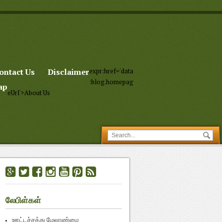
ontact Us
Disclaimer
expr:href='data
:blog.homepag
ap
eUrl'>About Us
லேபிள்கள்
ஊட்டச்சத்து மேலாண்மை