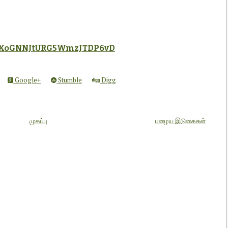
m/IXoGNNJtURG5WmzJTDP6vD
Google+
Stumble
Digg
முகப்பு
பழைய இடுகைகள்