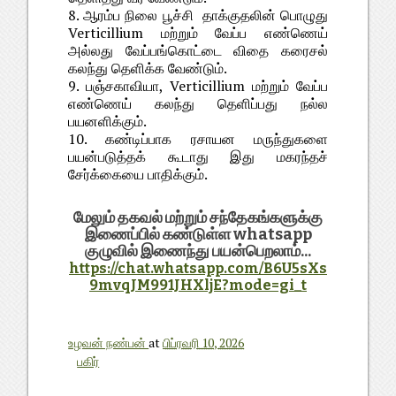
8. ஆரம்ப நிலை பூச்சி தாக்குதலின் பொழுது
Verticillium மற்றும் வேப்ப எண்ணெய்
அல்லது வேப்பங்கொட்டை விதை கரைசல்
கலந்து தெளிக்க வேண்டும்.
9. பஞ்சகாவியா, Verticillium மற்றும் வேப்ப
எண்ணெய் கலந்து தெளிப்பது நல்ல
பயனளிக்கும்.
10. கண்டிப்பாக ரசாயன மருந்துகளை
பயன்படுத்தக் கூடாது இது மகரந்தச்
சேர்க்கையை பாதிக்கும்.
மேலும் தகவல் மற்றும் சந்தேகங்களுக்கு
இணைப்பில் கண்டுள்ள whatsapp
குழுவில் இணைந்து பயன்பெறலாம்...
https://chat.whatsapp.com/B6U5sXs
9mvqJM991JHXljE?mode=gi_t
உழவன் நண்பன்
at
பிப்ரவரி 10, 2026
பகிர்