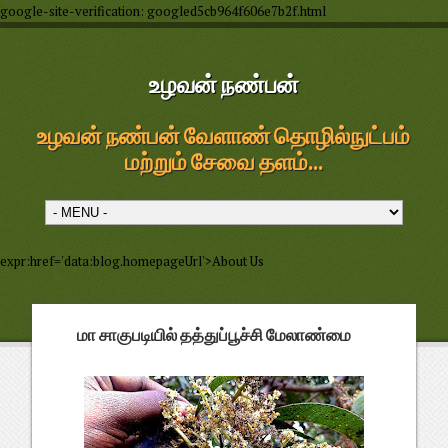
google-site-verification: googled5cb964f606e7b2f.html
உழவன் நண்பன்
உழவன் நண்பன் வேளாண் தொழில்நுட்பம்
மற்றும் சேவை தளம்...
expr:href='data:blog.homepageUrl'>About Us
மா சாகுபடியில் தத்துப்பூச்சி மேலாண்மை