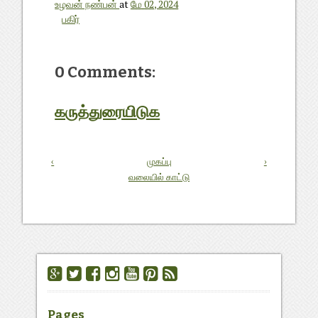
உழவன் நண்பன்
at
மே 02, 2024
பகிர்
0 Comments:
கருத்துரையிடுக
‹
முகப்பு
›
வலையில் காட்டு
Pages