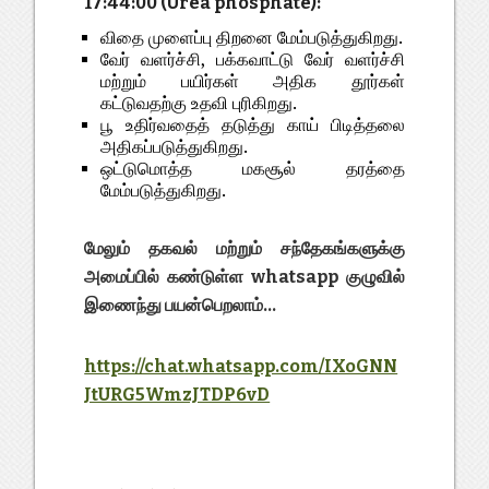
17:44:00 (Urea phosphate):
விதை முளைப்பு திறனை மேம்படுத்துகிறது.
வேர் வளர்ச்சி, பக்கவாட்டு வேர் வளர்ச்சி
மற்றும் பயிர்கள் அதிக தூர்கள்
கட்டுவதற்கு உதவி புரிகிறது.
பூ உதிர்வதைத் தடுத்து காய் பிடித்தலை
அதிகப்படுத்துகிறது.
ஒட்டுமொத்த மகசூல் தரத்தை
மேம்படுத்துகிறது.
மேலும் தகவல் மற்றும் சந்தேகங்களுக்கு
அமைப்பில் கண்டுள்ள whatsapp குழுவில்
இணைந்து பயன்பெறலாம்...
https://chat.whatsapp.com/IXoGNN
JtURG5WmzJTDP6vD