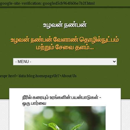
google-site-verification: googled5cb964f606e7b2f.html
உழவன் நண்பன்
உழவன் நண்பன் வேளாண் தொழில்நுட்பம்
மற்றும் சேவை தளம்...
expr:href='data:blog.homepageUrl'>About Us
நீரில் கரையும் உரங்களின் பயன்பாடுகள் -
ஒரு பார்வை