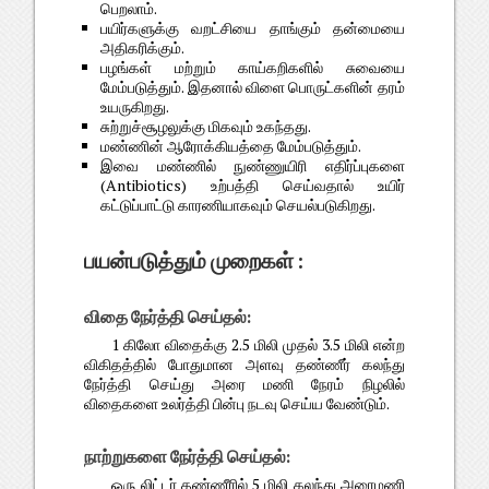
பெறலாம்.
பயிர்களுக்கு வறட்சியை தாங்கும் தன்மையை
அதிகரிக்கும்.
பழங்கள் மற்றும் காய்கறிகளில் சுவையை
மேம்படுத்தும். இதனால் விளை பொருட்களின் தரம்
உயருகிறது.
சுற்றுச்சூழலுக்கு மிகவும் உகந்தது.
மண்ணின் ஆரோக்கியத்தை மேம்படுத்தும்.
இவை மண்ணில் நுண்ணுயிரி எதிர்ப்புகளை
(Antibiotics) உற்பத்தி செய்வதால் உயிர்
கட்டுப்பாட்டு காரணியாகவும் செயல்படுகிறது.
பயன்படுத்தும் முறைகள் :
விதை நேர்த்தி செய்தல்:
1 கிலோ விதைக்கு 2.5 மிலி முதல் 3.5 மிலி என்ற
விகிதத்தில் போதுமான அளவு தண்ணீர் கலந்து
நேர்த்தி செய்து அரை மணி நேரம் நிழலில்
விதைகளை உலர்த்தி பின்பு நடவு செய்ய வேண்டும்.
நாற்றுகளை நேர்த்தி செய்தல்:
ஒரு லிட்டர் தண்ணீரில் 5 மிலி கலந்து அரைமணி