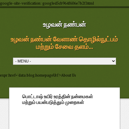
google-site-verification: googled5cb964f606e7b2f.html
உழவன் நண்பன்
உழவன் நண்பன் வேளாண் தொழில்நுட்பம்
மற்றும் சேவை தளம்...
expr:href='data:blog.homepageUrl'>About Us
பொட்டாஷ் உயிர் உரத்தின் நன்மைகள்
மற்றும் பயன்படுத்தும் முறைகள்