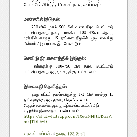
நேரம் நீரில் அமிழ்த்தி பின்னர் நடவு செய்யவும்.
மண்ணில் இடுதல்:
250 மிலி முதல் 500 மிலி வரை திரவ பொட்டாஷ்
பாக்டீரியத்தை நன்கு மக்கிய 100 கிலோ தொழு
உரத்தில் கலந்து 15 நாட்கள் நிழலில் மூடி வைத்து
பின்னர் அடியுரமாக இட வேண்டும்.
சொட்டு நீர் பாசனத்தில் இடுதல்:
ஏக்கருக்கு 500-750 மிலி திரவ பொட்டாஷ்
பாக்டீரியத்தை ஒரு ஏக்கருக்கு பாய்ச்சலாம்.
இலைவழி தெளித்தல்:
ஒரு லிட்டர் தண்ணீருக்கு 1-2 மிலி கலந்து 15
நாட்களுக்கு ஒரு முறை தெளிக்கலாம்.
மேலும் தகவல்களுக்கு கீழ்கண்ட வாட்ஸ் அப்
குழுவில் இணைந்து பயன்படலாம்...
https://chat.whatsapp.com/IXoGNNJtURG5W
mzJTDP6vD
உழவன் நண்பன்
at
ஜனவரி 23, 2024