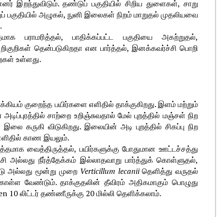
னர் இறந்துவிடும். தண்டுப் பகுதியில் சிறிய துளைகள், சாறு
்துப் பகுதியில் அழுகல், நுனி இலைகள் நிறம் மாறுதல் முதலியவை
.
தமாக பராமரித்தல், பாதிக்கப்பட்ட பகுதியை அகற்றுதல்,
ிகுறிகள் தென்படுகிறதா என பார்த்தல், இனக்கவர்ச்சி பொறி
ைகள் உள்ளது.
ியம் குறைந்த பயிர்களை எளிதில் தாக்குகிறது. இளம் மற்றும்
டிப்புரத்தில் சாற்றை உறிஞ்சுவதால் மேல் புறத்தில் மஞ்சள் நிற
 இலை கருகி விடுகிறது. இலையின் அடி புறத்தில் சிகப்பு நிற
எளிதில் காண இயலும்.
்தமாக வைத்திருத்தல், பயிர்களுக்கு போதுமான ஊட்டச்சத்து
ி அல்லது நீர்த்தேக்கம் இல்லாதவாறு பார்த்துக் கொள்ளுதல்,
டு அல்லது மூன்று முறை
Verticillum lecanii
தெளித்து வருதல்
்ள வேண்டும். தாக்குதலின் தீவிரம் அதிகமாகும் பொழுது
10 லிட்டர் தண்ணீருக்கு 20 மில்லி தெளிக்கலாம்.