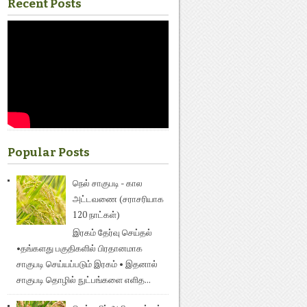
Recent Posts
Popular Posts
நெல் சாகுபடி - கால
அட்டவணை (சராசரியாக
120 நாட்கள்)
இரகம் தேர்வு செய்தல்
•தங்களது பகுதிகளில் பிரதானமாக
சாகுபடி செய்யப்படும் இரகம் • இதனால்
சாகுபடி தொழில் நுட்பங்களை எளித...