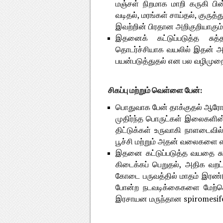
மஞ்சள் நிறமாக மாறி கருகி பின்
வடிதல், மரங்கள் சாய்தல், குருத
இவற்றின் பிரதான அறிகுறியாகும்
இதனைக் கட்டுப்படுத்த சுத்
தொடர்ச்சியாக வயலில் இதன் அற
பயன்படுத்துதல் என பல வழிமுற
சிகப்பு மற்றும் வெள்ளை பேன்:
பொதுவாக பேன் தாக்குதல் ஆரோக்க
முதிர்ந்த பொருட்கள் இலைகளின் அ
திட்டுக்கள் உருவாகி நாளடைவில்
பூச்சி மற்றும் அதன் வலைகளை 
இதனை கட்டுப்படுத்த வயதை சுத
கிடைக்கப் பெறுதல், அதிக வறட்ச
கோடை பருவத்தில் மாதம் இரண்
போன்ற நடவடிக்கைகளை மேற்கொள
இரசாயன மருந்தான spiromesifen 