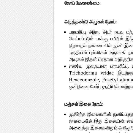
நோய் மேலாண்மை:
அடித்தண்டு அழுகல் நோய்:
பராமரிப்பு அற்ற, அடர் நடவு 
செய்யப்படும் பாக்கு பயிரில
நிறமாதல் நாளடைவில் நுனி இலைக
பகுதியில் புள்ளிகள் உருவாகி ந
அழுகல் இதன் பிரதான அறிகுறிக
எனவே முறையான பராமரிப்பு, 
Trichoderma vridae இயற்க
Hexaconazole, Fosetyl alumi
ஒன்றினை வேர்ப்பகுதியில் ஊற்றல
மஞ்சள் இலை நோய்:
முதிர்ந்த இலைகளின் நுனிப்பகு
நாளடைவில் இது இலையின் மையப
அனைத்து இலைகளிலும் அறிகுறிக