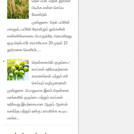
நெல் பயிர் அதிக தூர்கள்
பிடிக்க என்ன செய்ய
வேண்டும்
முன்னுரை: நெல் பயிரின்
மகசூல், பயிரில் தோன்றும் தூர்களின்
எண்ணிக்கையை பொறுத்தே அமைகிறது.
ஒரு நெல்பயிர் சராசரியாக 20 முதல் 25
தூர்களை வெளியிட...
தென்னையில் குரும்பை/
காய்கள் உதிர்வதற்கான
காரணங்கள் மற்றும் சரி
செய்யும் வழிமுறைகள்:
முன்னுரை: பொதுவாக இளம் தென்னை
மரங்களில் குரும்பை மற்றும் காய்கள்
உதிர்வது இயற்கையான ஆகும். ஆனால்
வளர்ந்த மற்றும் நன்கு பராமரிக்க கூடிய
மரங்க...