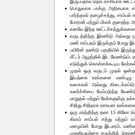
இருப்பதால் தொடர்ச்சியாக ஊட்
பொதுவாக பாக்கு அதிகமாக எடு
பார்த்தால் தழைச்சத்து, சாம்பல் ச
போரான் மற்றும் மிகக் குறைந்த 
எனவே இந்த ஊட்டச்சத்துக்களை ச
வருடத்திற்கு இரண்டு அல்லது ம
மண் ஈரப்பதம் இருக்கும் போது இ
பயிரின் தண்டு பகுதியில் இருந்த
மீட்டர் ஆழத்தில் இட வேண்டும
எடுத்துக் கொள்ளக்கூடிய வேர்க
முதல் ஒரு வருடம் முதல் ஒன
இயற்கை உரங்களை மண்புழு உர
வகைகள் அல்லது கிடைக்கப்பெற
வளர்ச்சியை மேம்படுத்த வேண்
மாறுதல் மற்றும் வேர்களுக்கு நல
சிறிது சிறிதாக ரசாயன உரங்களை
ஒரு மரத்திற்கு தலா 15 கிலோ தொ
கிராம் சாம்பல் சத்து மற்றும
மழையின் போது இடலாம். மண்ணி
முதலியவற்றை கருத்தில் கொண