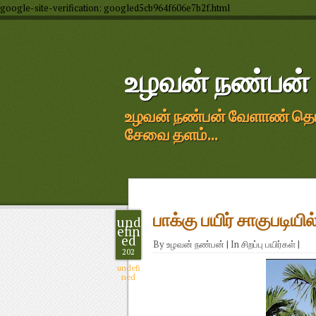
google-site-verification: googled5cb964f606e7b2f.html
உழவன் நண்பன்
உழவன் நண்பன் வேளாண் தொழில
சேவை தளம்...
பாக்கு பயிர் சாகுபடிய
und
efin
ed
By
உழவன் நண்பன்
|
In
சிறப்பு பயிர்கள்
|
202
undefi
ned