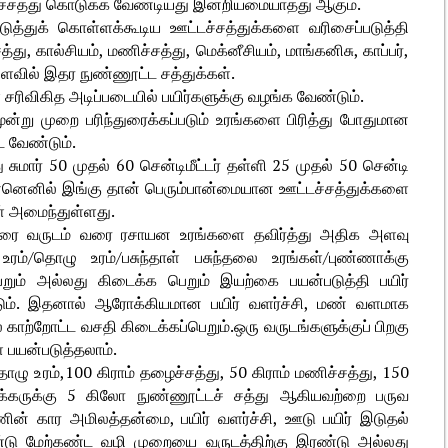
டச்சத்து கொடுக்க வேண்டியது இன்றியமையாதது ஆகும்.
த்துக் கொள்ளக்கூடிய ஊட்டச்சத்துக்களை வரிசைப்படுத்தி
த்து, கால்சியம், மணிச்சத்து, மெக்னீசியம், மாங்கனிசு, காப்பர்,
அளவில் இதர நுண்ணூட்ட சத்துக்கள்.
ரிவிகித அடிப்படையில் பயிர்களுக்கு வழங்க வேண்டும்.
ூன்று முறை பரிந்துரைக்கப்படும் உரங்களை பிரித்து போதுமான
ட வேண்டும்.
ு சுமார் 50 முதல் 60 சென்டிமீட்டர் தள்ளி 25 முதல் 50 சென்டி
். ஏனெனில் இங்கு தான் பெரும்பான்மையான ஊட்டச்சத்துக்களை
ள் அமைந்துள்ளது.
்றரை வருடம் வரை ரசாயன உரங்களை தவிர்த்து அதிக அளவு
ம்/தொழு உரம்/பசுந்தாள் பசுந்தலை உரங்கள்/புண்ணாக்கு
ும் அல்லது கிடைக்க பெறும் இயற்கை பயன்படுத்தி பயிர்
டும். இதனால் ஆரோக்கியமான பயிர் வளர்ச்சி, மண் வளமாக
்ல காற்றோட்ட வசதி கிடைக்கப்பெறும்.ஒரு வருடங்களுக்குப் பிறகு
 பயன்படுத்தலாம்.
ழு உரம்,100 கிராம் தழைச்சத்து, 50 கிராம் மணிச்சத்து, 150
் ஏக்கருக்கு 5 கிலோ நுண்ணூட்டச் சத்து ஆகியவற்றை பருவ
ன் கார அமிலத்தன்மை, பயிர் வளர்ச்சி, ஊடு பயிர் இடுதல்
்டு மேற்கண்ட வழி முறையை வருடத்திற்கு இரண்டு அல்லது