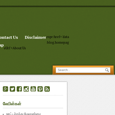
ontact Us
Disclaimer
expr:href='data
:blog.homepag
ap
eUrl'>About Us
லேபிள்கள்
ஊட்டச்சத்து மேலாண்மை