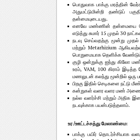
பொதுவாக பாக்கு மரத்தின் வேர்க
அதுமட்டுமின்றி தண்டுப் பகுத
தன்மையுடையது.
எனவே மண்ணின் தன்மையை பொறு
எடுத்து சுமார் 15 முதல் 30 நாட்
நடவு செய்வதற்கு மூன்று முதல
மற்றும் Metarhizium ஆகியவற்றை
பொறுமையாக தெளிக்க வேண்டும
குழி ஒன்றுக்கு ஐந்து கிலோ மண்
உரம், VAM, 100 கிராம் இடித
மணலுடன் கலந்து மூன்றில் ஒரு பங்
பிறகு இதில் செடிகளை நட்டு மீண
கன்றுகள் வளர வளர மண் அணைத்த
நல்ல வளர்ச்சி மற்றும் அதிக 
நடவுக்காக பயன்படுத்தலாம்.
உர /ஊட்டச்சத்து மேலாண்மை:
பாக்கு பயிர் தொடர்ச்சியாக வ