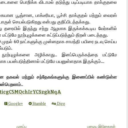
ுட்டைகளை பொறிக்க விடாமல் தடுத்து படிப்படியாக தாக்குதலை
ையான பூஞ்சான, பாக்டீரியா, பூச்சி தாக்குதல் மற்றும் வைரஸ்
ொருள் செயல்படுகிறது என்பது குறிப்பிடத்தக்கது.
்து தரையில் இருந்து சற்று ஆழமாக இருக்கக்கூடிய வேர்களில்
 மட்டுமே நூற்புழுக்களை கட்டுப்படுத்தும் திறன் படைத்தது.
 50 முதல் 60 நாட்களுக்கு முன்னதாக சாமந்தி பயிரை நடவு செய்ய
படும்.
 நூற்புழுக்களை அழிக்காது.. இனப்பெருக்கத்தை மட்டுமே
சியாக பயன்படுத்தினால் மட்டுமே பயனுள்ளதாக இருக்கும்...
 தகவல் மற்றும் சந்தேகங்களுக்கு இணைப்பில் கண்டுள்ள
ன்பெறலாம்..
m/LticgC5MQchIrYCSzgkNqA
Google+
Stumble
Digg
முகப்பு
பழைய இடுகைகள்