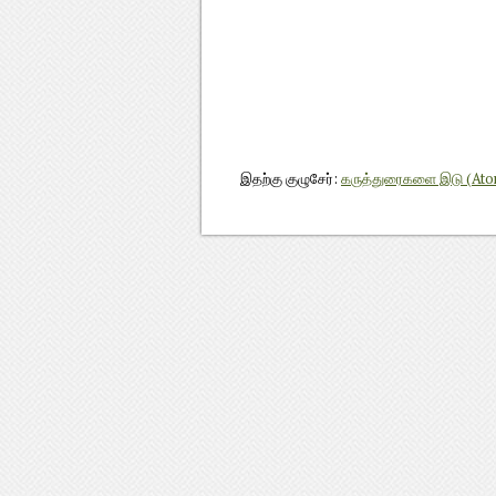
இதற்கு குழுசேர்:
கருத்துரைகளை இடு (At