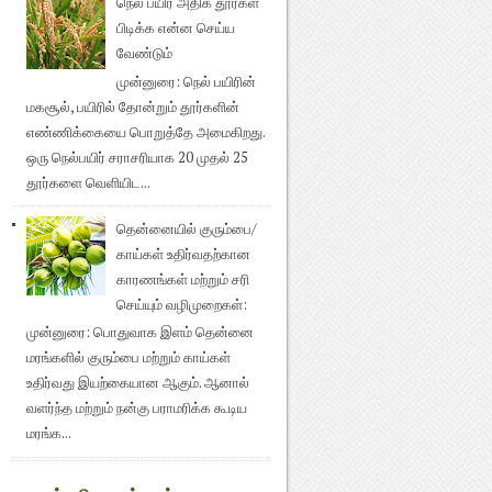
நெல் பயிர் அதிக தூர்கள்
பிடிக்க என்ன செய்ய
வேண்டும்
முன்னுரை: நெல் பயிரின்
மகசூல், பயிரில் தோன்றும் தூர்களின்
எண்ணிக்கையை பொறுத்தே அமைகிறது.
ஒரு நெல்பயிர் சராசரியாக 20 முதல் 25
தூர்களை வெளியிட...
தென்னையில் குரும்பை/
காய்கள் உதிர்வதற்கான
காரணங்கள் மற்றும் சரி
செய்யும் வழிமுறைகள்:
முன்னுரை: பொதுவாக இளம் தென்னை
மரங்களில் குரும்பை மற்றும் காய்கள்
உதிர்வது இயற்கையான ஆகும். ஆனால்
வளர்ந்த மற்றும் நன்கு பராமரிக்க கூடிய
மரங்க...