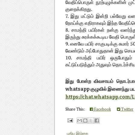
வேதிப்பொருள் நூற்புழுக்களின் ம
குறைக்கிறது.
7. இது மட்டும் இன்றி பல்வேறு வக
நோய்க்கு எதிராகவும் இந்த வேதிப்ப
8. சாமந்தி பயிர்கள் நன்கு வளர்ந
இருந்து சுரக்கக்கூடிய வேதி பொருள்
9. எனவே பயிர் சாகுபடிக்கு சுமார்
வேண்டும் அப்போதுதான் இது செயல்
10. சாமந்தி பயிர் ஒருபோதும்
கட்டுப்படுத்தும் அதுவும் தொடர்ச்
இது போன்ற விவசாயம் தொடர்பான
whatsapp குழுவில் இணைந்து பய
https://chat.whatsapp.co
Share This:
Facebook
Twitter
புதிய இடுகை