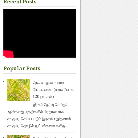
Recent Posts
Popular Posts
நெல் சாகுபடி - கால
அட்டவணை (சராசரியாக
120 நாட்கள்)
இரகம் தேர்வு செய்தல்
•தங்களது பகுதிகளில் பிரதானமாக
சாகுபடி செய்யப்படும் இரகம் • இதனால்
சாகுபடி தொழில் நுட்பங்களை எளித...