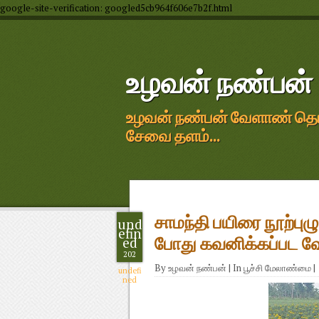
google-site-verification: googled5cb964f606e7b2f.html
உழவன் நண்பன்
உழவன் நண்பன் வேளாண் தொழில
சேவை தளம்...
சாமந்தி பயிரை நூற்புழ
und
efin
ed
போது கவனிக்கப்பட 
202
By
உழவன் நண்பன்
|
In
பூச்சி மேலாண்மை
|
undefi
ned