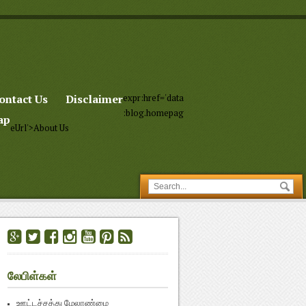
ontact Us
Disclaimer
expr:href='data
:blog.homepag
ap
eUrl'>About Us
லேபிள்கள்
ஊட்டச்சத்து மேலாண்மை