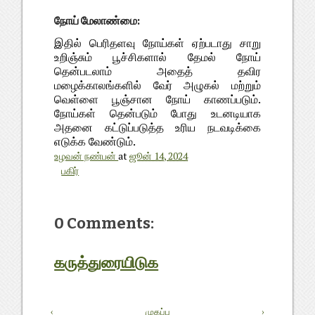
நோய் மேலாண்மை:
இதில் பெரிதளவு நோய்கள் ஏற்படாது சாறு
உறிஞ்சும் பூச்சிகளால் தேமல் நோய்
தென்படலாம் அதைத் தவிர
மழைக்காலங்களில் வேர் அழுகல் மற்றும்
வெள்ளை பூஞ்சான நோய் காணப்படும்.
நோய்கள் தென்படும் போது உடனடியாக
அதனை கட்டுப்படுத்த உரிய நடவடிக்கை
எடுக்க வேண்டும்.
உழவன் நண்பன்
at
ஜூன் 14, 2024
பகிர்
0 Comments:
கருத்துரையிடுக
‹
முகப்பு
›