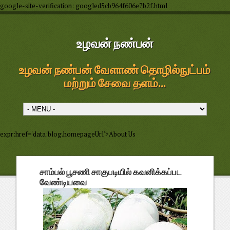
google-site-verification: googled5cb964f606e7b2f.html
உழவன் நண்பன்
உழவன் நண்பன் வேளாண் தொழில்நுட்பம்
மற்றும் சேவை தளம்...
expr:href='data:blog.homepageUrl'>About Us
சாம்பல் பூசணி சாகுபடியில் கவனிக்கப்பட
வேண்டியவை