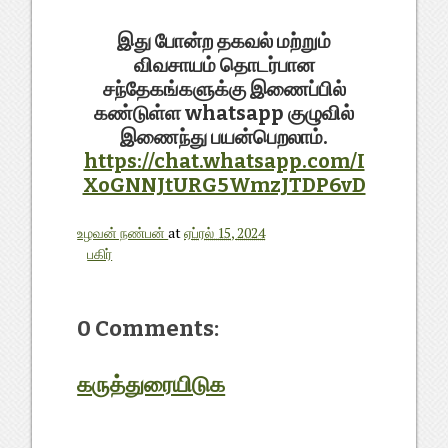
இது போன்ற தகவல் மற்றும்
விவசாயம் தொடர்பான
சந்தேகங்களுக்கு இணைப்பில்
கண்டுள்ள whatsapp குழுவில்
இணைந்து பயன்பெறலாம்.
https://chat.whatsapp.com/I
XoGNNJtURG5WmzJTDP6vD
உழவன் நண்பன்
at
ஏப்ரல் 15, 2024
பகிர்
0 Comments:
கருத்துரையிடுக