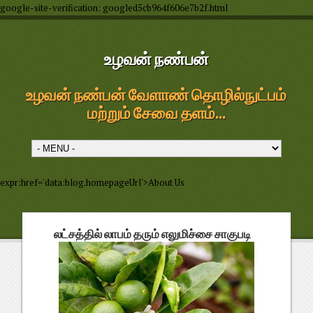
google-site-verification: googled5cb964f606e7b2f.html
உழவன் நண்பன்
உழவன் நண்பன் வேளாண் தொழில்நுட்பம்
மற்றும் சேவை தளம்...
expr:href='data:blog.homepageUrl'>About Us
லட்சத்தில் லாபம் தரும் எலுமிச்சை சாகுபடி