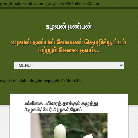
google-site-verification: googled5cb964f606e7b2f.html
உழவன் நண்பன்
உழவன் நண்பன் வேளாண் தொழில்நுட்பம்
மற்றும் சேவை தளம்...
expr:href='data:blog.homepageUrl'>About Us
மல்லிகை பயிரைத் தாக்கும் கழுத்து
அழுகல்/ வேர் அழுகல் நோய்