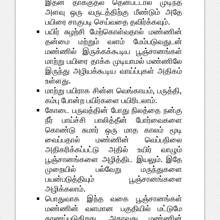
இதன் தாக்குதல் தென்பட்டால் முடிந்த
அளவு ஒரு வருடத்திற்கு மீண்டும் அதே
பயிரை சாகுபடி செய்வதை தவிர்க்கவும்.
பயிர் சுழற்சி மேற்கொள்வதால் மண்ணின்
தன்மை மற்றும் வளம் மேம்படுவதுடன்
மண்ணில் இருக்கக்கூடிய பூஞ்சானங்கள்
மாற்று பயிரை தாக்க முடியாமல் மண்ணிலே
இருந்து அழியக்கூடிய வாய்ப்புகள் அதிகம்
உள்ளது.
மாற்று பயிராக சின்ன வெங்காயம், பருத்தி,
கம்பு போன்ற பயிர்களை பயிரிடலாம்.
கோடை பருவத்தின் போது நிலத்தை நன்கு
நீர் பாய்ச்சி பாலித்தீன் போர்வைகளை
கொண்டு சுமார் ஒரு மாத காலம் மூடி
வைப்பதால் மண்ணின் வெப்பநிலை
அதிகரிக்கப்பட்டு அதில் உயிர் வாழும்
பூஞ்சானங்களை அழித்திட இயலும். இதே
முறையில் பல்வேறு மருந்துகளை
பயன்படுத்தியும் பூஞ்சானங்களை
அழிக்கலாம்.
பொதுவாக இந்த வகை பூஞ்சானங்கள்
மண்ணின் வளமான பகுதியில் மட்டுமே
காணப்படுகிறது. அதாவது மண்ணின்