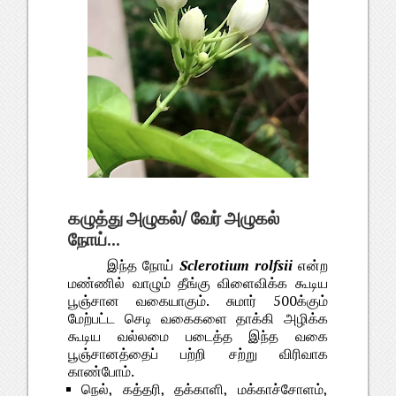
கழுத்து அழுகல்/ வேர் அழுகல்
நோய்...
இந்த நோய்
Sclerotium rolfsii
என்ற
மண்ணில் வாழும் தீங்கு விளைவிக்க கூடிய
பூஞ்சான வகையாகும். சுமார் 500க்கும்
மேற்பட்ட செடி வகைகளை தாக்கி அழிக்க
கூடிய வல்லமை படைத்த இந்த வகை
பூஞ்சானத்தைப் பற்றி சற்று விரிவாக
காண்போம்.
நெல், கத்தரி, தக்காளி, மக்காச்சோளம்,