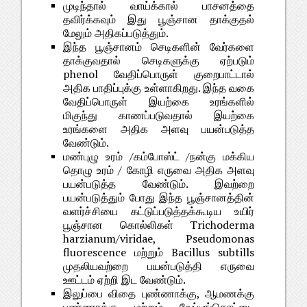
முடிந்தால் வாய்க்கால் பாசனத்தை
தவிர்க்கவும் இது பூஞ்சான தாக்குதல்
மேலும் அதிகப்படுத்தும்.
இந்த பூஞ்சானம் செடிகளின் வேர்களை
தாக்குவதால் செடிகளுக்கு ஏற்படும்
phenol வேதிப்பொருள் குறைபாட்டால்
அதிக பாதிப்புக்கு உள்ளாகிறது. இந்த வகை
வேதிப்பொருள் இயற்கை உரங்களில்
மிகுந்து காணப்படுவதால் இயற்கை
உரங்களை அதிக அளவு பயன்படுத்த
வேண்டும்.
மண்புழு உரம் /கம்போஸ்ட் /நன்கு மக்கிய
தொழு உரம் / கோழி எருவை அதிக அளவு
பயன்படுத்த வேண்டும். இவற்றை
பயன்படுத்தும் போது இந்த பூஞ்சானத்தின்
வளர்ச்சியை கட்டுப்படுத்தக்கூடிய உயிர்
பூஞ்சான கொல்லிகள் Trichoderma
harzianum/viridae, Pseudomonas
fluorescence மற்றும் Bacillus subtills
முதலியவற்றை பயன்படுத்தி எருவை
ஊட்டம் ஏற்றி இட வேண்டும்.
இலுப்பை விதை புண்ணாக்கு, ஆமணக்கு