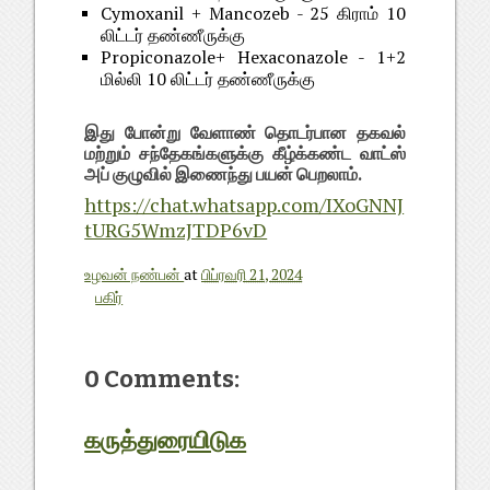
Cymoxanil + Mancozeb - 25 கிராம் 10
லிட்டர் தண்ணீருக்கு
Propiconazole+ Hexaconazole - 1+2
மில்லி 10 லிட்டர் தண்ணீருக்கு
இது போன்று வேளாண் தொடர்பான தகவல்
மற்றும் சந்தேகங்களுக்கு கீழ்க்கண்ட வாட்ஸ்
அப் குழுவில் இணைந்து பயன் பெறலாம்.
https://chat.whatsapp.com/IXoGNNJ
tURG5WmzJTDP6vD
உழவன் நண்பன்
at
பிப்ரவரி 21, 2024
பகிர்
0 Comments:
கருத்துரையிடுக