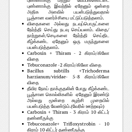
புண்ணாக்கு மற்றும் வேப்பங்கொட்டை
புண்ணாக்கு இவற்றில் ஏதேனும் ஒன்றை
அதிக அளவில் பயன்படுத்துவதால்
பூஞ்சான வளர்ச்சியை மட்டுப்படுத்தலாம்.
விதைகளை அல்லது நடவுப்பொருட்களை
நேர்த்தி செய்து நடவு செய்யலாம். விதை/
நாற்றுகள்/செடிகளை நேர்த்தி செய்திட
கீழ்க்கண்ட ஏதேனும் ஒரு மருந்துகளை
பயன்படுத்தலாம்.
Carboxin + Thiram - 2 கிராம்/கிலோ
விதை
Tebuconazole -2 கிராம்/கிலோ விதை
Bacillus subtills +Trichoderma
harzianum/viridae- 5-8 கிராம்/கிலோ
விதை
தீவிர நோய் தாக்குதலின் போது கீழ்க்கண்ட
பூஞ்சான கொல்லிகளில் ஏதேனும் இரண்டு
அல்லது மூன்றை சுழற்சி முறையில்
பயன்படுத்த வேண்டும்.(வேரில் ஊற்றவும்)
Carboxin + Thiram - 3 கிராம் 10 லிட்டர்
தண்ணீருக்கு
Tebuconazole+ Trifloxystrobin - 10
கிராம் 10 லிட்டர் தண்ணீருக்கு