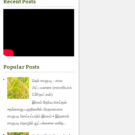
Recent Posts
Popular Posts
நெல் சாகுபடி - கால
அட்டவணை (சராசரியாக
120 நாட்கள்)
இரகம் தேர்வு செய்தல்
•தங்களது பகுதிகளில் பிரதானமாக
சாகுபடி செய்யப்படும் இரகம் • இதனால்
சாகுபடி தொழில் நுட்பங்களை எளித...