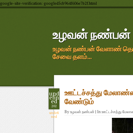
google-site-verification: googled5cb964f606e7b2f.html
உழவன் நண்பன்
உழவன் நண்பன் வேளாண் தொழில
சேவை தளம்...
ஊட்டச்சத்து மேலாண்ம
und
efin
ed
வேண்டும்
202
By
உழவன் நண்பன்
|
In
ஊட்டச்சத்து மேல
undefi
ned