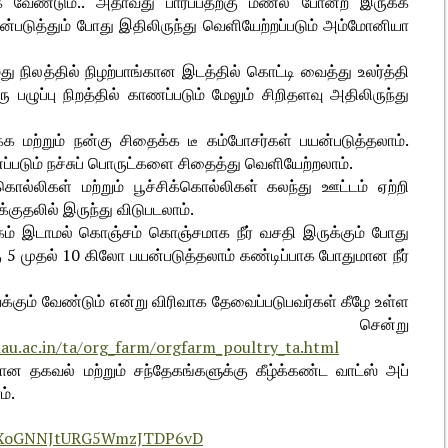
க வேண்டும்.. அதாவது பார்ப்பதற்கு மணல் போன்ற இருக்க
்படுத்தும் போது இதிலிருந்து வெளியேற்றப்படும் அம்மோனியா
ு நிலத்தில் நிழற்பாங்கான இடத்தில் கொட்டி வைத்து உலர்த்தி
 பழுப்பு நிறத்தில் காணப்படும் மேலும் சிறிதளவு அதிலிருந்து
க மற்றும் நன்கு சிதைக்க டீ கம்போசர்கள் பயன்படுத்தலாம்.
்படும் நச்சுப் பொருட்களை சிதைத்து வெளியேற்றலாம்.
கொல்லிகள் மற்றும் பூச்சிக்கொல்லிகள் கலந்து ஊட்டம் ஏற்றி
க்குதலில் இருந்து விடுபடலாம்.
் இடாமல் கொஞ்சம் கொஞ்சமாக நீர் வசதி இருக்கும் போது
 5 முதல் 10 கிலோ பயன்படுத்தலாம் கண்டிப்பாக போதுமான நீர்
கும் வேண்டும் என்று விரிவாக தேவைப்படுபவர்கள் கீழே உள்ள
பில் சென்று
nau.ac.in/ta/org_farm/orgfarm_poultry_ta.html
 தகவல் மற்றும் சந்தேகங்களுக்கு கீழ்க்கண்ட வாட்ஸ் அப்
்.
m/IXoGNNJtURG5WmzJTDP6vD