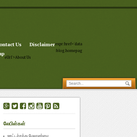
ontact Us
Disclaimer
expr:href='data
:blog.homepag
ap
eUrl'>About Us
லேபிள்கள்
ஊட்டச்சத்து மேலாண்மை