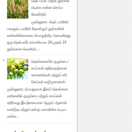
நெல் பயிர் அதிக தூர்கள்
பிடிக்க என்ன செய்ய
வேண்டும்
முன்னுரை: நெல் பயிரின்
மகசூல், பயிரில் தோன்றும் தூர்களின்
எண்ணிக்கையை பொறுத்தே அமைகிறது.
ஒரு நெல்பயிர் சராசரியாக 20 முதல் 25
தூர்களை வெளியிட...
தென்னையில் குரும்பை/
காய்கள் உதிர்வதற்கான
காரணங்கள் மற்றும் சரி
செய்யும் வழிமுறைகள்:
முன்னுரை: பொதுவாக இளம் தென்னை
மரங்களில் குரும்பை மற்றும் காய்கள்
உதிர்வது இயற்கையான ஆகும். ஆனால்
வளர்ந்த மற்றும் நன்கு பராமரிக்க கூடிய
மரங்க...