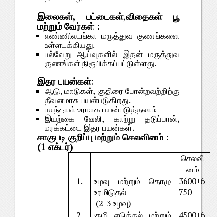
இலைகள், பட்டைகள்,விதைகள் பூ
மற்றும் வேர்கள் :
எண்ணிலடங்கா மருத்துவ குணங்களை
உள்ளடக்கியது.
பல்வேறு ஆய்வுகளில் இதன் மருத்துவ
குணங்கள் நிரூபிக்கப்பட்டுள்ளது.
இதர பயன்கள்:
ஆடு, மாடுகள், குதிரை போன்றவற்றிற்கு
தீவனமாக பயன்படுகிறது.
பசுந்தாள் உரமாக பயன்படுத்தலாம்
இயற்கை வேலி, காற்று தடுப்பான்,
மரக்கட்டை இதர பயன்கள்.
சாகுபடி குறிப்பு மற்றும் செலவினம் :
(1 எக்டர்)
செலவி
னம்
1.
உழவு மற்றும் தொழு
3600+6
உரமிடுதல்
750
(2-3 உழவு)
2.
குழி எடுத்தல் மற்றும்
4500+6