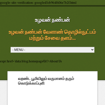
google-site-verification: googled5cb964f606e7b2f.html
உழவன் நண்பன்
உழவன் நண்பன் வேளாண் தொழில்நுட்பம்
மற்றும் சேவை தளம்...
expr:href='data:blog.homepageUrl'>About Us
வறண்ட பூமியிலும் வருமானம் தரும்
கொடுக்காப்புளி