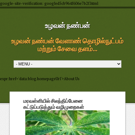
google-site-verification: googled5cb964f606e7b2f.html
உழவன் நண்பன்
உழவன் நண்பன் வேளாண் தொழில்நுட்பம்
மற்றும் சேவை தளம்...
expr:href='data:blog.homepageUrl'>About Us
மரவள்ளியில் சிலந்திப்பேனை
கட்டுப்படுத்தும் வழிமுறைகள்