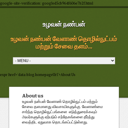
google-site-verification: googled5cb964f606e7b2f.html
உழவன் நண்பன்
உழவன் நண்பன் வேளாண் தொழில்நுட்பம்
மற்றும் சேவை தளம்...
expr:href='data:blog.homepageUrl'>About Us
About us
உழவன் நன்பன் வேளாண் தொழில்நுட்பம் மற்றும்
சேவை தளமானது விவசாயிகளுக்கு வேளாண்மை
சார்ந்த தொழில்நுட்பங்களை எடுத்துரைக்கவும்
அவர்களுக்கு ஏற்படும் சந்தேகங்களை தீர்த்து
வைத்திட ஏதுவாக தொடங்கப்பட்டுள்ளது.