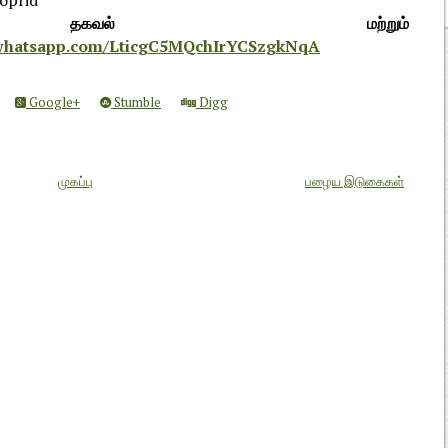
 தகவல் மற்றும்
t.whatsapp.com/LticgC5MQchIrYCSzgkNqA
Google+
Stumble
Digg
முகப்பு
பழைய இடுகைகள்