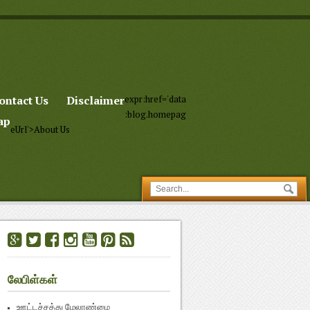
ontact Us
Disclaimer
expr:href='data
:blog.homepag
ap
eUrl'>About Us
லேபிள்கள்
ஊட்டச்சத்து மேலாண்மை