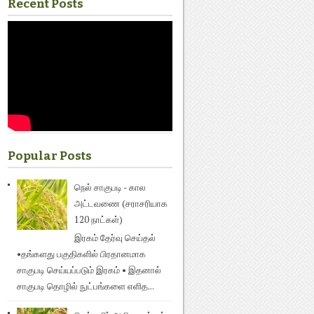
Recent Posts
Popular Posts
நெல் சாகுபடி - கால
அட்டவணை (சராசரியாக
120 நாட்கள்)
இரகம் தேர்வு செய்தல்
•தங்களது பகுதிகளில் பிரதானமாக
சாகுபடி செய்யப்படும் இரகம் • இதனால்
சாகுபடி தொழில் நுட்பங்களை எளித...