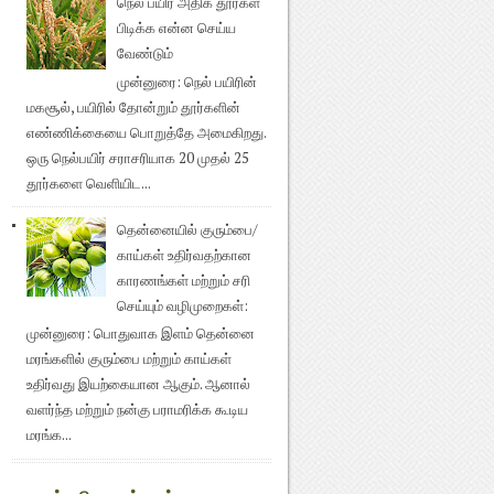
நெல் பயிர் அதிக தூர்கள்
பிடிக்க என்ன செய்ய
வேண்டும்
முன்னுரை: நெல் பயிரின்
மகசூல், பயிரில் தோன்றும் தூர்களின்
எண்ணிக்கையை பொறுத்தே அமைகிறது.
ஒரு நெல்பயிர் சராசரியாக 20 முதல் 25
தூர்களை வெளியிட...
தென்னையில் குரும்பை/
காய்கள் உதிர்வதற்கான
காரணங்கள் மற்றும் சரி
செய்யும் வழிமுறைகள்:
முன்னுரை: பொதுவாக இளம் தென்னை
மரங்களில் குரும்பை மற்றும் காய்கள்
உதிர்வது இயற்கையான ஆகும். ஆனால்
வளர்ந்த மற்றும் நன்கு பராமரிக்க கூடிய
மரங்க...