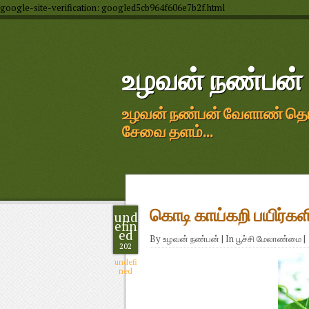
google-site-verification: googled5cb964f606e7b2f.html
உழவன் நண்பன்
உழவன் நண்பன் வேளாண் தொழில
சேவை தளம்...
கொடி காய்கறி பயிர்கள
und
efin
ed
By
உழவன் நண்பன்
|
In
பூச்சி மேலாண்மை
|
202
undefi
ned