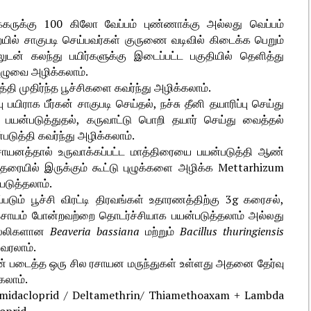
க்கருக்கு 100 கிலோ வேப்பம் புண்ணாக்கு அல்லது வெப்பம்
ல் சாகுபடி செய்பவர்கள் குருணை வடிவில் கிடைக்க பெறும்
டன் கலந்து பயிர்களுக்கு இடைப்பட்ட பகுதியில் தெளித்து
ப்புழுவை அழிக்கலாம்.
்தி முதிர்ந்த பூச்சிகளை கவர்ந்து அழிக்கலாம்.
ு பயிராக பீர்கன் சாகுபடி செய்தல், நச்சு தீனி தயாரிப்பு செய்து
 பயன்படுத்துதல், கருவாட்டு பொறி தயார் செய்து வைத்தல்
ுத்தி கவர்ந்து அழிக்கலாம்.
சாயனத்தால் உருவாக்கப்பட்ட மாத்திரையை பயன்படுத்தி ஆண்
.தரையில் இருக்கும் கூட்டு புழுக்களை அழிக்க Mettarhizum
படுத்தலாம்.
படும் பூச்சி விரட்டி திரவங்கள் உதாரணத்திற்கு 3g கரைசல்,
சாயம் போன்றவற்றை தொடர்ச்சியாக பயன்படுத்தலாம் அல்லது
ொல்லிகளான
Beaveria bassiana
மற்றும்
Bacillus thuringiensis
வரலாம்.
ிறன் படைத்த ஒரு சில ரசாயன மருந்துகள் உள்ளது அதனை தேர்வு
கலாம்.
 imidacloprid / Deltamethrin/ Thiamethoaxam + Lambda
loprid