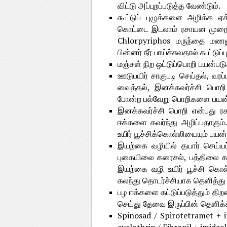
விட்டு அப்புறப்படுத்த வேண்டும்.
கூட்டுப் புழுக்களை அழிக்க ஏ
கொட்டை இடலாம் ரசாயன முறையி
Chlorpyriphos மருந்தை மணலு
பின்னர் நீர் பாய்ச்சுவதால் கூட்டு
மஞ்சள் நிற ஒட்டுப்பொறி பயன்படுத
ஊடுபயிர் சாகுபடி செய்தல், வரப்ப
வைத்தல், இனக்கவர்ச்சி பொறி
போன்ற பல்வேறு பொறிகளை பயன்பட
இனக்கவர்ச்சி பொறி என்பது ர
ஈக்களை கவர்ந்து அழிப்பதாகும்
உயிர் பூச்சிக்கொல்லியையும் பயன்
இயற்கை வழியில் தயார் செய்யப்
புகையிலை கரைசல், பத்திலை க
இயற்கை வழி உயிர் பூச்சி க
கலந்து தொடர்ச்சியாக தெளித்து 
பழ ஈக்களை கட்டுப்படுத்தும் த
செய்து தேவை இருப்பின் தெளிக்
Spinosad / Spirotetramet +
cyclothrin / Fibronil + imidac