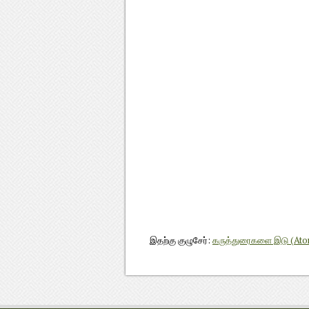
இதற்கு குழுசேர்:
கருத்துரைகளை இடு (At