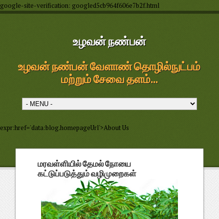
google-site-verification: googled5cb964f606e7b2f.html
உழவன் நண்பன்
உழவன் நண்பன் வேளாண் தொழில்நுட்பம்
மற்றும் சேவை தளம்...
expr:href='data:blog.homepageUrl'>About Us
மரவள்ளியில் தேமல் நோயை
கட்டுப்படுத்தும் வழிமுறைகள்