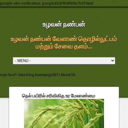
google-site-verification: googled5cb964f606e7b2f.html
உழவன் நண்பன்
உழவன் நண்பன் வேளாண் தொழில்நுட்பம்
மற்றும் சேவை தளம்...
expr:href='data:blog.homepageUrl'>About Us
நெல் பயிரில் சரிவிகித உர மேலாண்மை