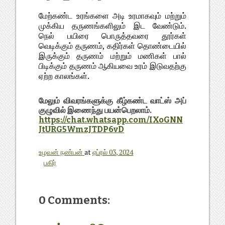
மேற்கண்ட உரங்களை அடி உரமாகவும் மற்றும்
முக்கிய தருணங்களிலும் இட வேண்டும்.
நெல் பயிரை பொருத்தவரை தூர்கள்
வெடிக்கும் தருணம், கதிர்கள் தொண்டையில்
இருக்கும் தருணம் மற்றும் மணிகள் பால்
பிடிக்கும் தருணம் ஆகியவை உரம் இடுவதற்கு
ஏற்ற காலங்கள்.
மேலும் விவரங்களுக்கு கீழ்கண்ட வாட்ஸ் அப்
குழுவில் இணைந்து பயன்பெறலாம்.
https://chat.whatsapp.com/IXoGNN
JtURG5WmzJTDP6vD
உழவன் நண்பன்
at
ஏப்ரல் 03, 2024
பகிர்
0 Comments: