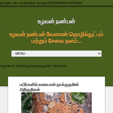
google-site-verification: googled5cb964f606e7b2f.html
உழவன் நண்பன்
உழவன் நண்பன் வேளாண் தொழில்நுட்பம்
மற்றும் சேவை தளம்...
expr:href='data:blog.homepageUrl'>About Us
பயிர்களில் கரையான் தாக்குதலின்
அறிகுறிகள்