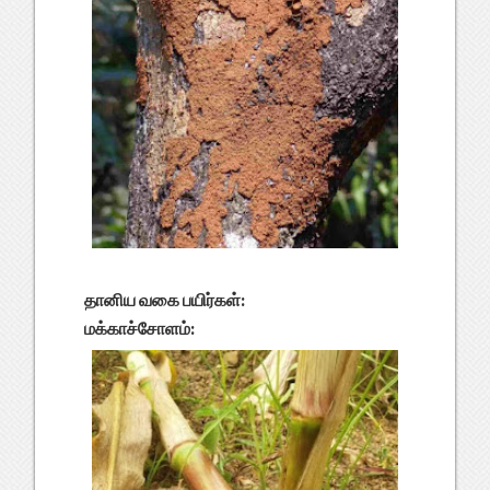
தானிய வகை பயிர்கள்:
மக்காச்சோளம்: