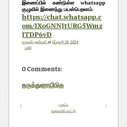
இணைப்பில் கண்டுள்ள whatsapp
குழுவில் இணைந்து பயன்பெறலாம்.
https://chat.whatsapp.c
om/IXoGNNJtURG5Wmz
JTDP6vD
உழவன் நண்பன்
at
பிப்ரவரி 28, 2024
பகிர்
0 Comments:
கருத்துரையிடுக
‹
முகப்பு
›
வலையில் காட்டு