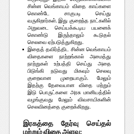
சின்ன
வெங்காயம்
விதை
காய்களை
கொண்டே
சாகுபடி
செய்து
.
வருகிறார்கள்
இது
குறைந்த
நாட்களில்
அறுவடை
செய்யக்கூடிய
பயனைக்
கொண்டு
இருந்தாலும்
கூடுதல்
.
செலவை
ஏற்படுத்துகிறது
இதைத்
தவிர்த்திட
சின்ன
வெங்காயம்
விதைகளை
நாற்றங்கால்
அமைத்து
நாற்றுகள்
உற்பத்தி
செய்து
அதை
பிடுங்கி
நடுவது
மிகவும்
செலவு
.
குறைவான
முறையாகும்
மேலும்
இதற்கு
தேவையான
விதை
மற்றும்
இடு
பொருட்களை
அரசு
மானியத்தில்
வழங்குவது
மேலும்
விவசாயிகளின்
.
செலவினத்தை
குறைக்கிறது
இரகத்தை
தேர்வு
செய்தல்
:
மற்றும்
விதை
அளவு