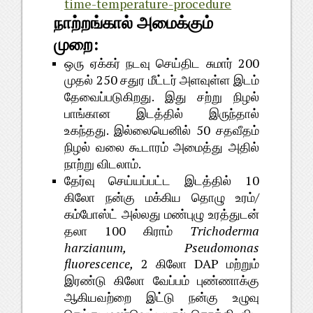
time-temperature-procedure
நாற்றங்கால்
அமைக்கும்
:
முறை
200
ஒரு
ஏக்கர்
நடவு
செய்திட
சுமார்
250
முதல்
சதுர
மீட்டர்
அளவுள்ள
இடம்
.
தேவைப்படுகிறது
இது
சற்று
நிழல்
பாங்கான
இடத்தில்
இருந்தால்
.
50
உகந்தது
இல்லையெனில்
சதவீதம்
நிழல்
வலை
கூடாரம்
அமைத்து
அதில்
.
நாற்று
விடலாம்
10
தேர்வு
செய்யப்பட்ட
இடத்தில்
/
கிலோ
நன்கு
மக்கிய
தொழு
உரம்
கம்போஸ்ட்
அல்லது
மண்புழு
உரத்துடன்
100
Trichoderma
தலா
கிராம்
harzianum, Pseudomonas
fluorescence,
2
DAP
கிலோ
மற்றும்
இரண்டு
கிலோ
வேப்பம்
புண்ணாக்கு
ஆகியவற்றை
இட்டு
நன்கு
உழுவு