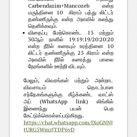
Carbendazim+Mancozeb
என்ற
10
மருந்தினை
கிராம்
பத்து
லிட்டர்
தண்ணீருக்கு
என்ற
அளவில்
கலந்து
.
தெளிக்கவும்
15
விதைப்பு
மேற்கொண்ட
மற்றும்
30
19:19:19/20:20:20
ஆம்
நாளில்
10
என்ற
நீரில்
கரையும்
உரத்தினை
25
லிட்டர்
தண்ணீருக்கு
கிராம்
என்ற
அளவில்
நீரில்
கரைத்து
மாலை
.
நேரங்களில்
ஊற்றி
விடவும்
மேலும், விவரங்கள் மற்றும் அன்றாட
விவசாயம் தொடர்பான
சந்தேகங்களுக்கு கீழ்க்கண்ட வாட்ஸ்
அப் (WhatsApp link) லிங்கில்
இணைந்து பயன் பெற
கேட்டுக்கொள்ளப்படுகிறது.
https://chat.whatsapp.com/IXoGNNJ
tURG5WmzJTDP6vD