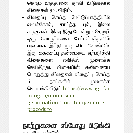
தொழு
உரத்தினை
தூவி
விடுவதால்
.
விதைகள்
மூடிவிடும்
விதைப்பு
செய்த
மேட்டுப்பாத்தியில்
,
,
வைக்கோல்
காய்ந்த
புல்
இலை
..
சருகுகள்
இதர
இது
போன்று
ஏதேனும்
ஒரு
பொருட்களை
மேட்டுப்பத்தியில்
.
பரவலாக
இட்டு
மூடி
விட
வேண்டும்
இது
கதகதப்பு
தன்மையை
ஏற்படுத்தி
விதைகளை
எளிதில்
முளைக்க
.
செய்கிறது
விதையின்
தன்மையை
பொறுத்து
விதைகள்
விதைப்பு
செய்த
6
நாட்களில்
முளைக்க
.
https://www.agrifar
தொடங்கிவிடும்
ming.in/onion-seed-
germination-time-temperature-
procedure
நாற்றுகளை
எப்போது
பிடுங்கி