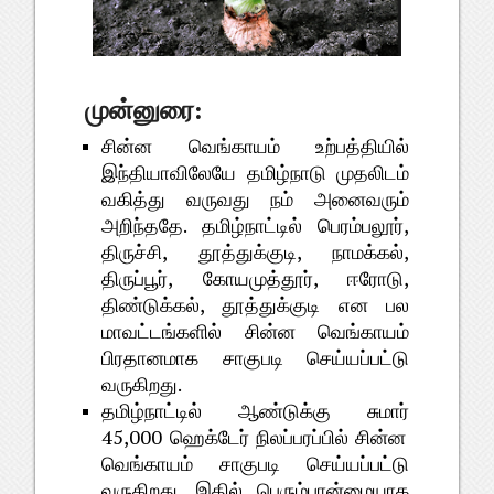
முன்னுரை:
சின்ன
வெங்காயம்
உற்பத்தியில்
இந்தியாவிலேயே
தமிழ்நாடு
முதலிடம்
வகித்து
வருவது
நம்
அனைவரும்
.
,
அறிந்ததே
தமிழ்நாட்டில்
பெரம்பலூர்
,
,
,
திருச்சி
தூத்துக்குடி
நாமக்கல்
,
,
,
திருப்பூர்
கோயமுத்தூர்
ஈரோடு
,
திண்டுக்கல்
தூத்துக்குடி
என
பல
மாவட்டங்களில்
சின்ன
வெங்காயம்
பிரதானமாக
சாகுபடி
செய்யப்பட்டு
.
வருகிறது
தமிழ்நாட்டில்
ஆண்டுக்கு
சுமார்
45,000
ஹெக்டேர்
நிலப்பரப்பில்
சின்ன
வெங்காயம்
சாகுபடி
செய்யப்பட்டு
.
வருகிறது
இதில்
பெரும்பான்மையாக