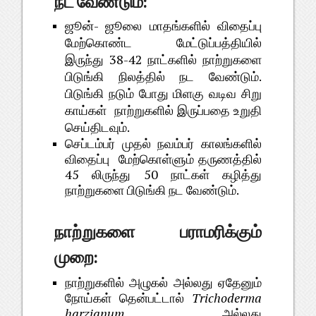
:
நட
வேண்டும்
-
ஜூன்
ஜூலை
மாதங்களில்
விதைப்பு
மேற்கொண்ட
மேட்டுப்பத்தியில்
38-42
இருந்து
நாட்களில்
நாற்றுகளை
.
பிடுங்கி
நிலத்தில்
நட
வேண்டும்
பிடுங்கி
நடும்
போது
மிளகு
வடிவ
சிறு
காய்கள்
நாற்றுகளில்
இருப்பதை
உறுதி
.
செய்திடவும்
செப்டம்பர்
முதல்
நவம்பர்
காலங்களில்
விதைப்பு
மேற்கொள்ளும்
தருணத்தில்
45
50
லிருந்து
நாட்கள்
கழித்து
.
நாற்றுகளை
பிடுங்கி
நட
வேண்டும்
நாற்றுகளை
பராமரிக்கும்
:
முறை
நாற்றுகளில்
அழுகல்
அல்லது
ஏதேனும்
Trichoderma
நோய்கள்
தென்பட்டால்
harzianum
அல்லது