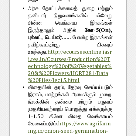
அரசு
தோட்டக்கலைத்
துறை
மற்றும்
தனியார்
நிறுவனங்களில்
பல்வேறு
சின்ன
வெங்காய
இரகங்கள்
-5(On),
இருந்தாலும்
அதில்
கோ
,
......
புல்லட்
டெய்லர்
போன்ற
இரகங்கள்
தமிழ்நாட்டிற்கு
மிகவும்
.
http://ecoursesonline.iasr
உகந்தது
i.res.in/Courses/Production%20T
echnology%20of%20Vegetables%
20&%20Flowers/HORT281/Data
%20Files/lec15.html
,
விதையின்
தரம்
தேர்வு
செய்யப்படும்
,
,
இரகம்
மாற்றங்கள்
அமைக்கும்
முறை
நிலத்தின்
தன்மை
மற்றும்
பருவம்
முதலியவற்றைப்
பொறுத்து
ஏக்கருக்கு
1-1.50
கிலோ
விதை
வெங்காயம்
.
https://www.agrifarm
தேவைப்படும்
ing.in/onion-seed-germination-