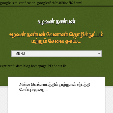
google-site-verification: googled5cb964f606e7b2f.html
உழவன் நண்பன்
உழவன் நண்பன் வேளாண் தொழில்நுட்பம்
மற்றும் சேவை தளம்...
expr:href='data:blog.homepageUrl'>About Us
சின்ன வெங்காயத்தில் நாற்றுகள் உற்பத்தி
செய்யும் முறை...