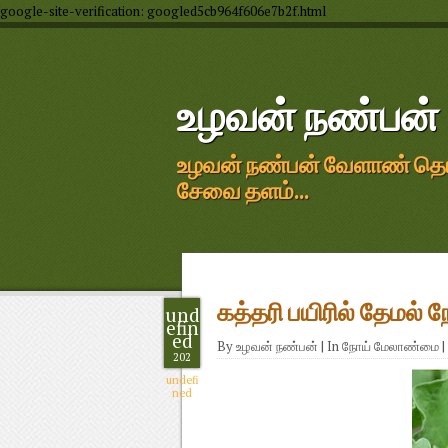
google-site-verification: googled5cb964f606e7b2f.html
உழவன் நண்பன்
உழவன் நண்பன் வேளாண் தொழில
சேவை தளம்...
கத்தரி பயிரில் தேமல்
und
efin
ed
By
உழவன் நண்பன்
|
In
நோய் மேலாண்மை
|
202
undefi
ned