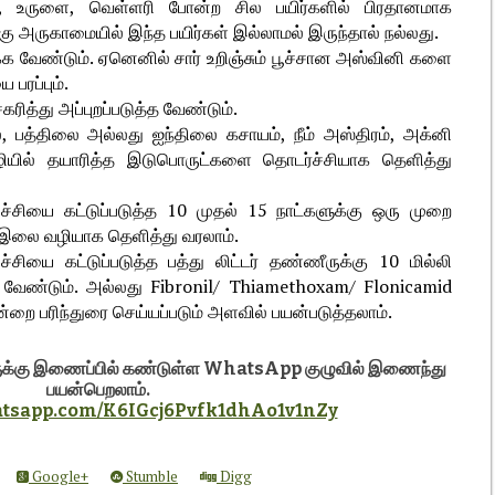
, உருளை, வெள்ளரி போன்ற சில பயிர்களில் பிரதானமாக
ு அருகாமையில் இந்த பயிர்கள் இல்லாமல் இருந்தால் நல்லது.
 வேண்டும். ஏனெனில் சார் உறிஞ்சும் பூச்சான அஸ்வினி களை
பரப்பும்.
கரித்து அப்புறப்படுத்த வேண்டும்.
, பத்திலை அல்லது ஐந்திலை கசாயம், நீம் அஸ்திரம், அக்னி
யில் தயாரித்த இடுபொருட்களை தொடர்ச்சியாக தெளித்து
ூச்சியை கட்டுப்படுத்த 10 முதல் 15 நாட்களுக்கு ஒரு முறை
ை இலை வழியாக தெளித்து வரலாம்.
சியை கட்டுப்படுத்த பத்து லிட்டர் தண்ணீருக்கு 10 மில்லி
 வேண்டும். அல்லது Fibronil/ Thiamethoxam/ Flonicamid
்றை பரிந்துரை செய்யப்படும் அளவில் பயன்படுத்தலாம்.
களுக்கு இணைப்பில் கண்டுள்ள WhatsApp குழுவில் இணைந்து
பயன்பெறலாம்.
hatsapp.com/K6IGcj6Pvfk1dhAo1v1nZy
Google+
Stumble
Digg