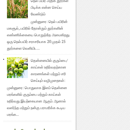
நெல் பயிர் அதிக தூர்கள்
பிடிக்க என்ன செய்ய
வேண்டும்
முன்னுரை: நெல் பயிரின்
மகசூல், பயிரில் தோன்றும் தூர்களின்
எண்ணிக்கையை பொறுத்தே அமைகிறது.
ஒரு நெல்பயிர் சராசரியாக 20 முதல் 25
தூர்களை வெளியிட...
தென்னையில் குரும்பை/
காய்கள் உதிர்வதற்கான
காரணங்கள் மற்றும் சரி
செய்யும் வழிமுறைகள்:
முன்னுரை: பொதுவாக இளம் தென்னை
மரங்களில் குரும்பை மற்றும் காய்கள்
உதிர்வது இயற்கையான ஆகும். ஆனால்
வளர்ந்த மற்றும் நன்கு பராமரிக்க கூடிய
மரங்க...