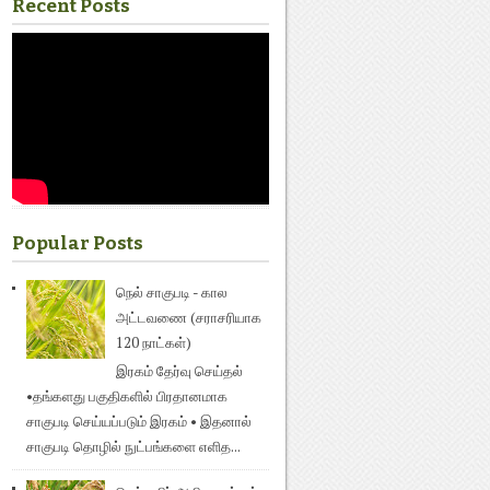
Recent Posts
Popular Posts
நெல் சாகுபடி - கால
அட்டவணை (சராசரியாக
120 நாட்கள்)
இரகம் தேர்வு செய்தல்
•தங்களது பகுதிகளில் பிரதானமாக
சாகுபடி செய்யப்படும் இரகம் • இதனால்
சாகுபடி தொழில் நுட்பங்களை எளித...