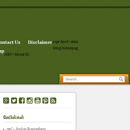
ontact Us
Disclaimer
expr:href='data
:blog.homepag
ap
eUrl'>About Us
லேபிள்கள்
ஊட்டச்சத்து மேலாண்மை