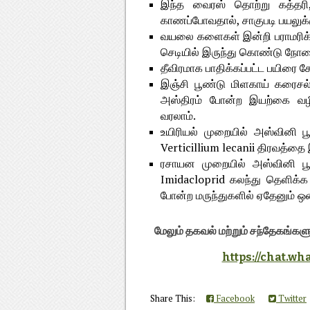
இந்த வைரஸ் தொற்று கத்தரி
காணப்போவதால், சாகுபடி பயலுக்க
வயலை களைகள் இன்றி பராமரிக்க
செடியில் இருந்து கொண்டு நோயை 
தீவிரமாக பாதிக்கப்பட்ட பயிரை சே
இஞ்சி பூண்டு மிளகாய் கரைசல்
அஸ்திரம் போன்ற இயற்கை வழி
வரலாம்.
உயிரியல் முறையில் அஸ்வினி ப
Verticillium lecanii திரவத்த
ரசாயன முறையில் அஸ்வினி பூச்
Imidacloprid கலந்து தெளிக்க
போன்ற மருந்துகளில் ஏதேனும் ஒன
மேலும் தகவல் மற்றும் சந்தேகங்
https://chat.w
Share This:
Facebook
Twitter