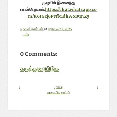
குழுவில் இணைந்து
பயன்பெறலாம்.
https://chat.whatsapp.co
m/K6IGcj6Pvfk1dhAo1v1nZy
உழவன் நண்பன்
at
ஜூலை 23, 2025
பகிர்
0 Comments:
கருத்துரையிடுக
‹
முகப்பு
›
வலையில் காட்டு