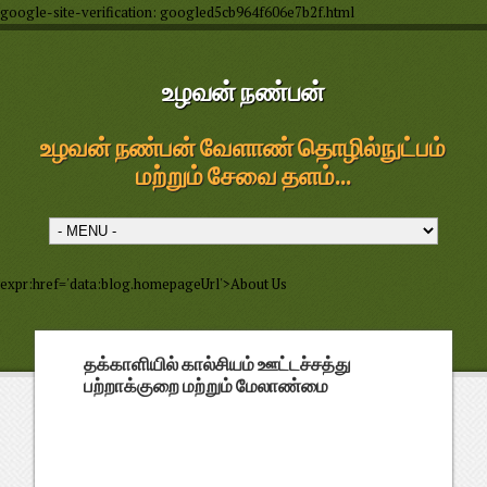
google-site-verification: googled5cb964f606e7b2f.html
உழவன் நண்பன்
உழவன் நண்பன் வேளாண் தொழில்நுட்பம்
மற்றும் சேவை தளம்...
expr:href='data:blog.homepageUrl'>About Us
தக்காளியில் கால்சியம் ஊட்டச்சத்து
பற்றாக்குறை மற்றும் மேலாண்மை