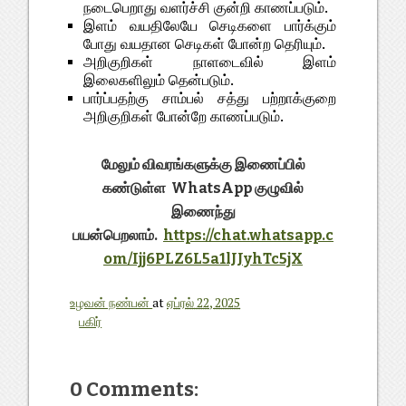
நடைபெறாது வளர்ச்சி குன்றி காணப்படும்.
இளம் வயதிலேயே செடிகளை பார்க்கும்
போது வயதான செடிகள் போன்ற தெரியும்.
அறிகுறிகள் நாளடைவில் இளம்
இலைகளிலும் தென்படும்.
பார்ப்பதற்கு சாம்பல் சத்து பற்றாக்குறை
அறிகுறிகள் போன்றே காணப்படும்.
மேலும் விவரங்களுக்கு இணைப்பில்
கண்டுள்ள WhatsApp குழுவில்
இணைந்து
பயன்பெறலாம்.
https://chat.whatsapp.c
om/Ijj6PLZ6L5a1lJJyhTc5jX
உழவன் நண்பன்
at
ஏப்ரல் 22, 2025
பகிர்
0 Comments: