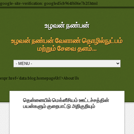
google-site-verification: googled5cb964f606e7b2f.html
உழவன் நண்பன்
உழவன் நண்பன் வேளாண் தொழில்நுட்பம்
மற்றும் சேவை தளம்...
expr:href='data:blog.homepageUrl'>About Us
தென்னையில் மெக்னீசியம் ஊட்டச்சத்தின்
பயன்களும் குறைபாட்டு அறிகுறியும்