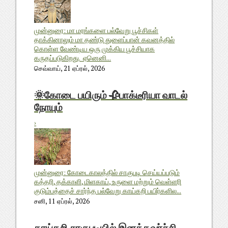
முன்னுரை: மா மரங்களை பல்வேறு பூச்சிகள்
தாக்கினாலும் மா தண்டு துளைப்பான் கவனத்தில்
கொள்ள வேண்டிய ஒரு முக்கிய பூச்சியாக
கருதப்படுகிறது. ஏனெனி...
செவ்வாய், 21 ஏப்ரல், 2026
🌞கோடை பயிரும் 🥀பாக்டீரியா வாடல்
நோயும்
›
முன்னுரை: கோடைகாலத்தில் சாகுபடி செய்யப்படும்
கத்தரி, தக்காளி, மிளகாய், உருளை மற்றும் வெள்ளரி
குடும்பத்தைச் சார்ந்த பல்வேறு காய்கறி பயிர்களில...
சனி, 11 ஏப்ரல், 2026