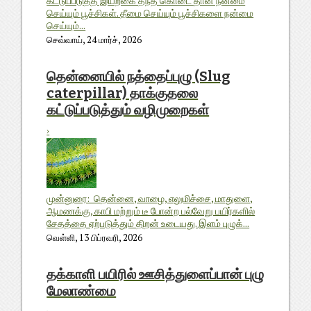
கட்டுப்படுத்த இயற்கை தந்த கொடை தான் நன்மை
செய்யும் பூச்சிகள். தீமை செய்யும் பூச்சிகளை நன்மை
செய்யும்...
செவ்வாய், 24 மார்ச், 2026
தென்னையில் நத்தைப்புழு (Slug
caterpillar) தாக்குதலை
கட்டுப்படுத்தும் வழிமுறைகள்
›
முன்னுரை: தென்னை, வாழை, எலுமிச்சை, மாதுளை,
ஆமணக்கு, காபி மற்றும் டீ போன்ற பல்வேறு பயிர்களில்
சேதத்தை ஏற்படுத்தும் திறன் உடையது. இளம் புழுக்...
வெள்ளி, 13 பிப்ரவரி, 2026
தக்காளி பயிரில் ஊசித்துளைப்பான் புழு
மேலாண்மை