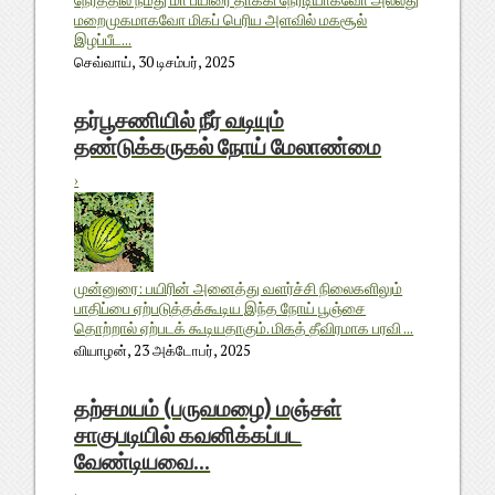
மறைமுகமாகவோ மிகப் பெரிய அளவில் மகசூல்
இழப்பீட...
செவ்வாய், 30 டிசம்பர், 2025
தர்பூசணியில் நீர் வடியும்
தண்டுக்கருகல் நோய் மேலாண்மை
›
முன்னுரை: பயிரின் அனைத்து வளர்ச்சி நிலைகளிலும்
பாதிப்பை ஏற்படுத்தக்கூடிய இந்த நோய் பூஞ்சை
தொற்றால் ஏற்படக் கூடியதாகும். மிகத் தீவிரமாக பரவி ...
வியாழன், 23 அக்டோபர், 2025
தற்சமயம் (பருவமழை) மஞ்சள்
சாகுபடியில் கவனிக்கப்பட
வேண்டியவை...