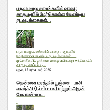
பருவ மழை காலங்களில் வாழை
சாகுபடியில் மேற்கொள்ள வேண்டிய
நடவடிக்கைகள்...
›
பருவ மழை காலங்களில் வாழை சாகுபடியில்
மேற்கொள்ள வேண்டிய நடவடிக்கைகள்...
முக்கனிகளில் ஒன்றான வாழை பயிரானது இந்தியாவில்
சாகுபடி செய்யப்படு...
புதன், 15 அக்டோபர், 2025
தென்னை மரத்தில் பூஞ்சை - பாசி
வளர்ச்சி (Lichens) மற்றும் அதன்
மேலாண்மை...
›