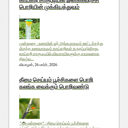
காய்கறி சாகுபடியில் இனக்கவர்ச்சி
பொறியின் முக்கியத்துவம்
›
முன்னுரை : உணவின் ஓர் அங்கமாகவும் ஊட்டச்சத்து
மிகுந்த உணவாகவும் காய்கறிகள் கருதப்படுகிறது.
காய்கறி சாகுபடியில் விவசாயிகளுக்கு சவாலனாக
திகழ்வ...
வியாழன், 26 மார்ச், 2026
தீமை செய்யும் பூச்சிகளை பொறி
கலங்க வைக்கும் பொறிவண்டு
›
*🐞முன்னுரை* : தீமை செய்யும் பூச்சிகளை