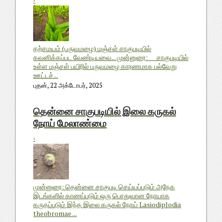
›
தற்சமயம் (பருவமழை) மஞ்சள் சாகுபடியில்
கவனிக்கப்பட வேண்டியவை... முன்னுரை: சாகுபடியில்
உள்ள மஞ்சள் பயிரில் பருவமழை காரணமாக பல்வேறு
ஊட்டச்...
புதன், 22 அக்டோபர், 2025
தென்னை சாகுபடியில் இலை கருகல்
நோய் மேலாண்மை
›
முன்னுரை: தென்னை சாகுபடி செய்யப்படும் அநேக
இடங்களில் காணப்படும் ஒரு பொதுவான நோயாக
கருதப்படும் இந்த இலை கருகல் நோய் Lasiodiplodia
theobromae ...