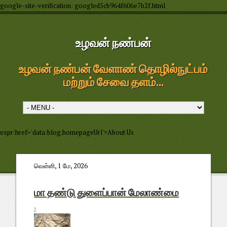
google-site-verification: googled5cb964f606e7b2f.html
உழவன் நண்பன்
உழவன் நண்பன் வேளாண் தொழில்நுட்பம்
மற்றும் சேவை தளம்...
expr:href='data:blog.homepageUrl'>About Us
வெள்ளி, 1 மே, 2026
மா தண்டு துளைப்பான் மேலாண்மை
›