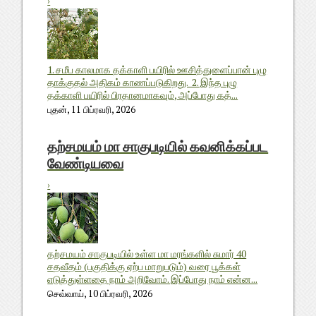
›
1. சமீப காலமாக தக்காளி பயிரில் ஊசித்துளைப்பான் புழு
தாக்குதல் அதிகம் காணப்படுகிறது. 2. இந்த புழு
தக்காளி பயிரில் பிரதானமாகவும், அப்போது கத்...
புதன், 11 பிப்ரவரி, 2026
தற்சமயம் மா சாகுபடியில் கவனிக்கப்பட
வேண்டியவை
›
தற்சமயம் சாகுபடியில் உள்ள மா மரங்களில் சுமார் 40
சதவீதம் (பகுதிக்கு ஏற்ப மாறுபடும்) வரை பூக்கள்
எடுத்துள்ளதை நாம் அறிவோம். இப்போது நாம் என்ன...
செவ்வாய், 10 பிப்ரவரி, 2026