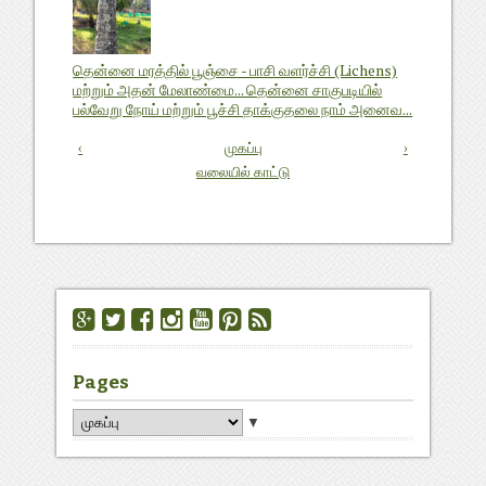
தென்னை மரத்தில் பூஞ்சை - பாசி வளர்ச்சி (Lichens)
மற்றும் அதன் மேலாண்மை... தென்னை சாகுபடியில்
பல்வேறு நோய் மற்றும் பூச்சி தாக்குதலை நாம் அனைவ...
‹
முகப்பு
›
வலையில் காட்டு
Pages
▼