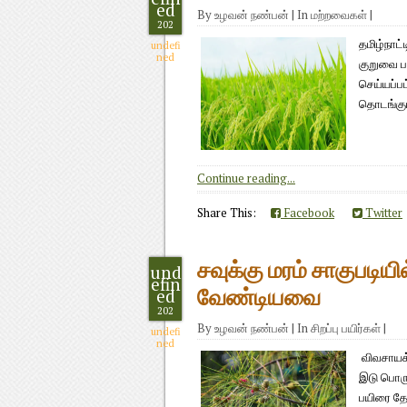
ed
By
உழவன் நண்பன்
|
In
மற்றவைகள்
|
202
தமிழ்நாட்
undefi
ned
குறுவை பர
செய்யப்பட
தொடங்கும்
Continue reading...
Share This:
Facebook
Twitter
சவுக்கு மரம் சாகுபடிய
und
efin
ed
வேண்டியவை
202
By
உழவன் நண்பன்
|
In
சிறப்பு பயிர்கள்
|
undefi
ned
விவசாயக் 
இடு பொரு
பயிரை தேர