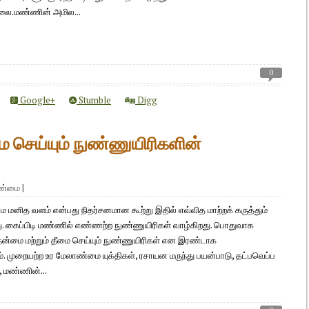
்லை.மண்ணின் அமில...
0
Google+
Stumble
Digg
மை செய்யும் நுண்ணுயிரிகளின்
ாண்மை
|
 மனித வளம் என்பது நிதர்சனமான கூற்று இதில் எவ்வித மாற்றக் கருத்தும்
. கைப்பிடி மண்ணில் எண்ணற்ற நுண்ணுயிரிகள் வாழ்கிறது. பொதுவாக
ன்மை மற்றும் தீமை செய்யும் நுண்ணுயிரிகள் என இரண்டாக
ம். முறையற்ற உர மேலாண்மை யுக்திகள், ரசாயன மருந்து பயன்பாடு, தட்பவெப்ப
, மண்ணின்...