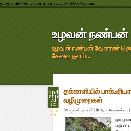
google-site-verification: googled5cb964f606e7b2f.html
உழவன் நண்பன்
உழவன் நண்பன் வேளாண் தொழில
சேவை தளம்...
தக்காளியில் பாக்டீரிய
und
efin
ed
வழிமுறைகள்
202
By
உழவன் நண்பன்
|
In
நோய் மேலாண்மை
|
undefi
ned
முன்னுரை:
குறிப்பிட