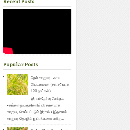
Recent Posts
Popular Posts
நெல் சாகுபடி - கால
அட்டவணை (சராசரியாக
120 நாட்கள்)
இரகம் தேர்வு செய்தல்
•தங்களது பகுதிகளில் பிரதானமாக
சாகுபடி செய்யப்படும் இரகம் • இதனால்
சாகுபடி தொழில் நுட்பங்களை எளித...