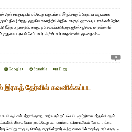
டில் நெல் சாகுபடியில் பல்வேறு பருவங்கள் இருந்தாலும் பிரதான பருவமாக
ுவம் திகழ்கிறது. குறுகிய காலத்தில் அதிக மகசூல் தரக்கூடிய ரகங்கள் தேர்வு
்டு இந்த பருவத்தில் சாகுபடி செய்யப்படுகிறது. ஜூன்-ஜூலை மாதங்களில்
 குறுவை பருவம் செப்டம்பர்-அக்டோபர் மாதங்களில் முடிவதால்...
0
Google+
Stumble
Digg
ில் இரகத் தேர்வில் கவனிக்கப்பட
கூலி ஆட்கள் பற்றாக்குறை, மாறிவரும் தட்பவெப்ப சூழ்நிலை மற்றும் மேலும்
ட்களின் விலை போன்ற பல்வேறு காரணங்கள் விவசாயிகள் நீண்ட நாட்கள்
்வு செய்து சாகுபடி செய்து வருகின்றனர்.அந்த வகையில் சவுக்கு மரம் சாகுபடி