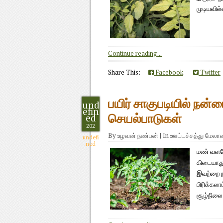
முடியவில
Continue reading...
Share This:
Facebook
Twitter
பயிர் சாகுபடியில் நன்
und
efin
ed
செயல்பாடுகள்
202
By
உழவன் நண்பன்
|
In
ஊட்டச்சத்து மேல
undefi
ned
மண் வளமே
கிடையாது
இவற்றை ந
பிரிக்கலா
சூழ்நிலை