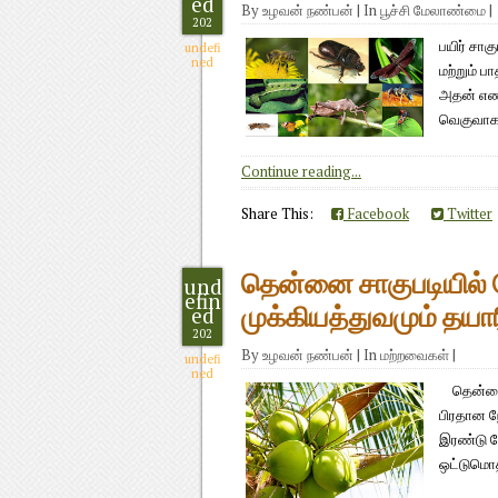
ed
By
உழவன் நண்பன்
|
In
பூச்சி மேலாண்மை
|
202
பயிர் சாக
undefi
ned
மற்றும் ப
அதன் எண்
வெகுவாக க
Continue reading...
Share This:
Facebook
Twitter
தென்னை சாகுபடியில் 
und
efin
ed
முக்கியத்துவமும் தயாரி
202
By
உழவன் நண்பன்
|
In
மற்றவைகள்
|
undefi
ned
தென்னை சா
பிரதான ந
இரண்டு நோ
ஒட்டுமொத்