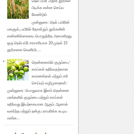
நெல் பயிர் அதிக தூர்கள்
பிடிக்க என்ன செய்ய
வேண்டும்
முன்னுரை: நெல் பயிரின்
மகசூல், பயிரில் தோன்றும் தூர்களின்
எண்ணிக்கையை பொறுத்தே அமைகிறது.
ஒரு நெல்பயிர் சராசரியாக 20 முதல் 25
தூர்களை வெளியிட...
தென்னையில் குரும்பை/
காய்கள் உதிர்வதற்கான
காரணங்கள் மற்றும் சரி
செய்யும் வழிமுறைகள்:
முன்னுரை: பொதுவாக இளம் தென்னை
மரங்களில் குரும்பை மற்றும் காய்கள்
உதிர்வது இயற்கையான ஆகும். ஆனால்
வளர்ந்த மற்றும் நன்கு பராமரிக்க கூடிய
மரங்க...