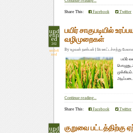
Continue reading...
Share This:
Facebook
Twitter
பயிர் சாகுபடியில் உரப்
und
efin
ed
வழிமுறைகள்
202
By
உழவன் நண்பன்
|
In
ஊட்டச்சத்து மேல
undefi
ned
பயிர் வள
பொழுது, அ
முக்கியம்
அடிப்படை
Continue reading...
Share This:
Facebook
Twitter
குறுவை பட்டத்திற்கு 
und
efin