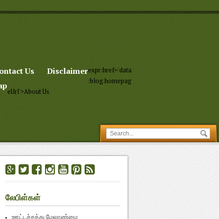
ontact Us
Disclaimer
expr:href='data
:blog.homepag
ap
eUrl'>About Us
லேபிள்கள்
ஊட்டச்சத்து மேலாண்மை