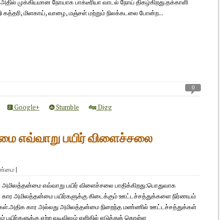
். அதில் முக்கியமான நோயாக பாக்டீரியா வாடல் நோய் திகழ்கிறது.தக்காளி
றி கத்தரி, மிளகாய், வாழை, மஞ்சள் மற்றும் நிலக்கடலை போன்ற...
0
Google+
Stumble
Digg
ை எவ்வாறு பயிர் விளைச்சலை
ாண்மை
|
அமிலத்தன்மை எவ்வாறு பயிர் விளைச்சலை பாதிக்கிறது:பொதுவாக
கார அமிலத்தன்மை பயிர்களுக்கு கிடைக்கும் ஊட்டச்சத்துக்களை நிர்ணயம்
ர்கள்.அதிக கார அல்லது அமிலத்தன்மை நிறைந்த மண்ணில் ஊட்டச்சத்துக்கள்
ம் பயிர்களுக்கு ஏற்ற வடிவிலும் எளிதில் எடுத்துக் கொள்ள