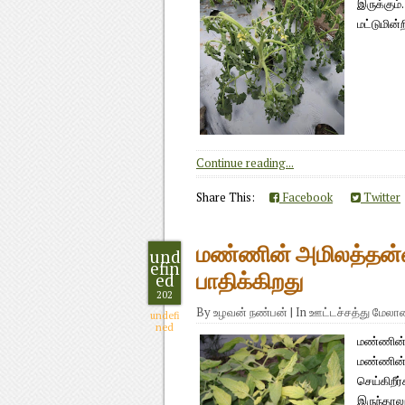
இருக்கும
மட்டுமின்
Continue reading...
Share This:
Facebook
Twitter
மண்ணின் அமிலத்தன்ம
und
efin
ed
பாதிக்கிறது
202
By
உழவன் நண்பன்
|
In
ஊட்டச்சத்து மேல
undefi
ned
மண்ணின் 
மண்ணின் 
செய்கிறீ
இருந்தாலு