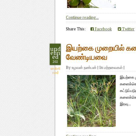
Continue reading...
Share This:
Facebook
Twitter
இயற்கை முறையில் களை
und
efin
ed
வேண்டியவை
202
By
உழவன் நண்பன்
|
In
மற்றவைகள்
|
undefi
ned
இயற்கை ம
களைக்கொல
கட்டுப்ப
களைக்கொல
இரவு...