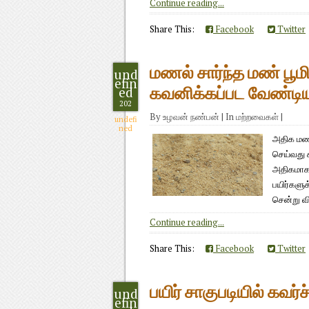
Continue reading...
Share This:
Facebook
Twitter
மணல் சார்ந்த மண் பூமி
und
efin
ed
கவனிக்கப்பட வேண்ட
202
By
உழவன் நண்பன்
|
In
மற்றவைகள்
|
undefi
ned
அதிக மண
செய்வது 
அதிகமாக 
பயிர்களு
சென்று வி
Continue reading...
Share This:
Facebook
Twitter
பயிர் சாகுபடியில் கவர்
und
efin