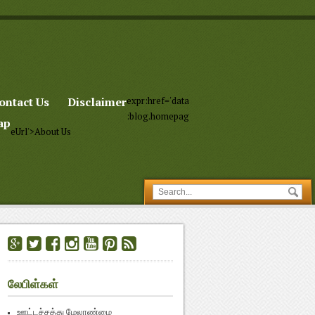
ontact Us
Disclaimer
expr:href='data
:blog.homepag
ap
eUrl'>About Us
லேபிள்கள்
ஊட்டச்சத்து மேலாண்மை