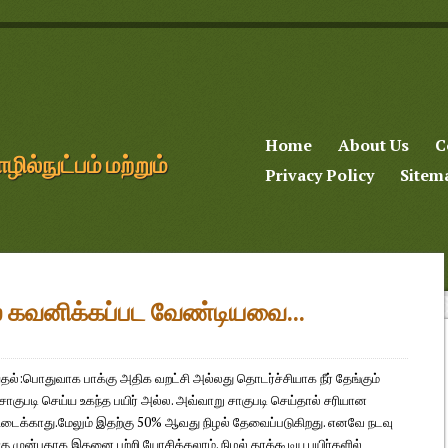
Home
About Us
C
்நுட்பம் மற்றும்
Privacy Policy
Sitem
ில் கவனிக்கப்பட வேண்டியவை...
்தல்:பொதுவாக பாக்கு அதிக வறட்சி அல்லது தொடர்ச்சியாக நீர் தேங்கும்
 சாகுபடி செய்ய உகந்த பயிர் அல்ல. அவ்வாறு சாகுபடி செய்தால் சரியான
ிடைக்காது.மேலும் இதற்கு 50% ஆவது நிழல் தேவைப்படுகிறது. எனவே நடவு
கு முன்பதாக இதனை பற்றி யோசிக்கலாம். நிழல் தரக்கூடிய பயிர்களில்