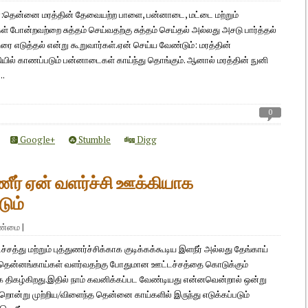
:தென்னை மரத்தின் தேவையற்ற பாளை, பன்னாடை, மட்டை மற்றும்
ள் போன்றவற்றை சுத்தம் செய்வதற்கு சுத்தம் செய்தல் அல்லது அசடு பார்த்தல்
ரை எடுத்தல் என்று கூறுவார்கள்.ஏன் செய்ய வேண்டும்: மரத்தின்
தியில் காணப்படும் பன்னாடைகள் காய்ந்து தொங்கும். ஆனால் மரத்தின் நுனி
..
0
Google+
Stumble
Digg
ீர் ஏன் வளர்ச்சி ஊக்கியாக
டும்
ாண்மை
|
ச்சத்து மற்றும் புத்துணர்ச்சிக்காக குடிக்கக்கூடிய இளநீர் அல்லது தேங்காய்
தென்னங்காய்கள் வளர்வதற்கு போதுமான ஊட்டச்சத்தை கொடுக்கும்
திகழ்கிறது.இதில் நாம் கவனிக்கப்பட வேண்டியது என்னவென்றால் ஒன்று
்றொன்று முற்றிய/விளைந்த தென்னை காய்களில் இருந்து எடுக்கப்படும்