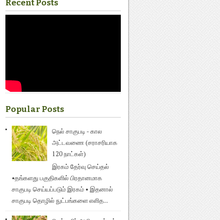
Recent Posts
Popular Posts
நெல் சாகுபடி - கால
அட்டவணை (சராசரியாக
120 நாட்கள்)
இரகம் தேர்வு செய்தல்
•தங்களது பகுதிகளில் பிரதானமாக
சாகுபடி செய்யப்படும் இரகம் • இதனால்
சாகுபடி தொழில் நுட்பங்களை எளித...