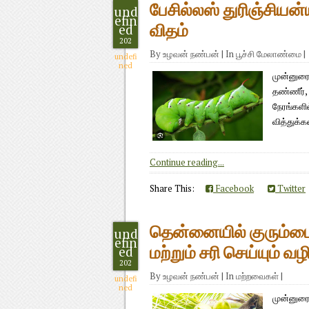
பேசில்லஸ் துரிஞ்சியன்ய
und
efin
ed
விதம்
202
By
உழவன் நண்பன்
|
In
பூச்சி மேலாண்மை
|
undefi
ned
முன்னுரை:
தண்ணீர், 
நேரங்களி
வித்துக்
Continue reading...
Share This:
Facebook
Twitter
தென்னையில் குரும்ப
und
efin
ed
மற்றும் சரி செய்யும் வ
202
By
உழவன் நண்பன்
|
In
மற்றவைகள்
|
undefi
ned
முன்னுரை