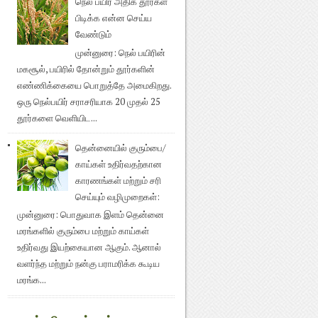
நெல் பயிர் அதிக தூர்கள்
பிடிக்க என்ன செய்ய
வேண்டும்
முன்னுரை: நெல் பயிரின்
மகசூல், பயிரில் தோன்றும் தூர்களின்
எண்ணிக்கையை பொறுத்தே அமைகிறது.
ஒரு நெல்பயிர் சராசரியாக 20 முதல் 25
தூர்களை வெளியிட...
தென்னையில் குரும்பை/
காய்கள் உதிர்வதற்கான
காரணங்கள் மற்றும் சரி
செய்யும் வழிமுறைகள்:
முன்னுரை: பொதுவாக இளம் தென்னை
மரங்களில் குரும்பை மற்றும் காய்கள்
உதிர்வது இயற்கையான ஆகும். ஆனால்
வளர்ந்த மற்றும் நன்கு பராமரிக்க கூடிய
மரங்க...