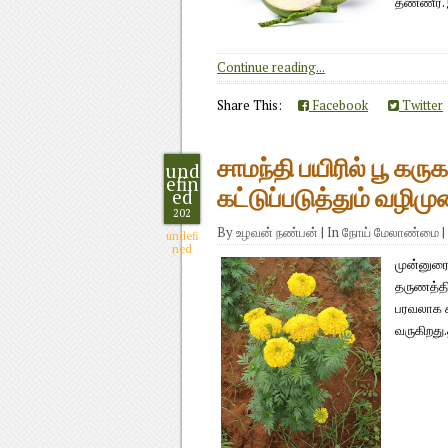
தண்ணீர். இ
Continue reading...
Share This:
Facebook
Twitter
சாமந்தி பயிரில் பூ க
und
efin
ed
கட்டுப்படுத்தும் வழிம
202
By
உழவன் நண்பன்
|
In
நோய் மேலாண்மை
|
undefi
ned
முன்னுரை:
தருணத்தி
பரவலாக கா
வருகிறது.