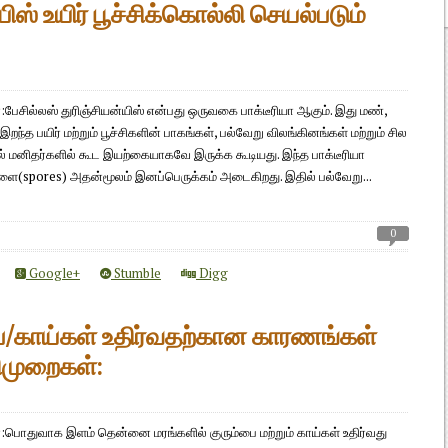
ிஸ் உயிர் பூச்சிக்கொல்லி செயல்படும்
பேசில்லஸ் துரிஞ்சியன்யிஸ் என்பது ஒருவகை பாக்டீரியா ஆகும். இது மண்,
இறந்த பயிர் மற்றும் பூச்சிகளின் பாகங்கள், பல்வேறு விலங்கினங்கள் மற்றும் சில
ல் மனிதர்களில் கூட இயற்கையாகவே இருக்க கூடியது. இந்த பாக்டீரியா
களை(spores) அதன்மூலம் இனப்பெருக்கம் அடைகிறது. இதில் பல்வேறு...
0
Google+
Stumble
Digg
ை/காய்கள் உதிர்வதற்கான காரணங்கள்
ழிமுறைகள்:
:பொதுவாக இளம் தென்னை மரங்களில் குரும்பை மற்றும் காய்கள் உதிர்வது