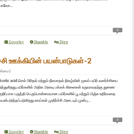
ாகவோ...
0
Google+
Stumble
Digg
்ச்சி ஊக்கியின் பயன்பாடுகள்-2
ாண்மை
|
cetic acid:செல் பிரிதல் மற்றும் நீளமாதல் நிகழ்வின் மூலம் பயிர் வளர்ச்சியை
ுத்துகிறது.பயிர்களில் அதிக அளவு பக்கக் கிளைகள் உருவாவதற்கு துணை
. குறிப்பாக பருத்தி பெரும்பான்மையான பயிர்களில் பூ மற்றும் பிஞ்சு உதிர்வதை
யன்படுத்தப்படுகிறது.காய்கள் முதிர்ச்சி அடையும் முன்பு...
0
Google+
Stumble
Digg