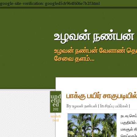
google-site-verification: googled5cb964f606e7b2f.html
உழவன் நண்பன்
உழவன் நண்பன் வேளாண் தொழில
சேவை தளம்...
பாக்கு பயிர் சாகுபடிய
und
efin
ed
By
உழவன் நண்பன்
|
In
சிறப்பு பயிர்கள்
|
202
நடவு செய
undefi
ned
பகுதியில்
மகசூல் க
செய்வதற்