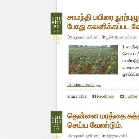
சாமந்தி பயிரை நூற்புழ
und
efin
ed
போது கவனிக்கப்பட 
202
By
உழவன் நண்பன்
|
In
பூச்சி மேலாண்மை
|
undefi
ned
1. சாமந்
செய்யப்ப
பயன்படுத்
வகைகளையு
குறிப்பிட்
Continue reading...
Share This:
Facebook
Twitter
தென்னை மரத்தை சுத்தம
und
efin
ed
செய்ய வேண்டும்.
202
By
உழவன் நண்பன்
|
In
மற்றவைகள்
|
undefi