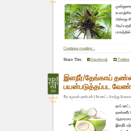
ned
முன்னுரை
கூராஞ்சிக
அல்லது சி
அடிப்பகு
பாகத்தில்.
Continue reading...
Share This:
Facebook
Twitter
இளநீர்/தேங்காய் தண்ண
und
efin
ed
பயன்படுத்தப்பட வேண்
202
By
உழவன் நண்பன்
|
In
ஊட்டச்சத்து மேல
undefi
ned
நாம் ஊட்ட
தண்ணீர் 
ஆதாரமாக 
இளநீர் மற