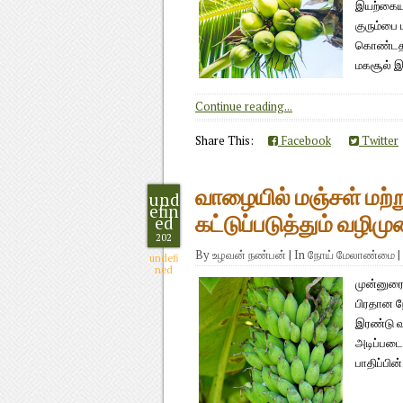
இயற்கையா
குரும்பை
கொண்டதாகு
மகசூல் இழ
Continue reading...
Share This:
Facebook
Twitter
வாழையில் மஞ்சள் மற்ற
und
efin
ed
கட்டுப்படுத்தும் வழிம
202
By
உழவன் நண்பன்
|
In
நோய் மேலாண்மை
|
undefi
ned
முன்னுரை
பிரதான ந
இரண்டு வ
அடிப்படை
பாதிப்பின்.