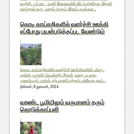
சுழற்சி: முட்டை -நுனி இலைகளில் இடப்படுகிறது. இதன்
வாழ்நாள் ஒரு வாரம் ஆகும். இளம் புழுக்கள...
கொடி காய்கறிகளில் வளர்ச்சி ஊக்கி
எப்போது பயன்படுத்தப்பட வேண்டும்
›
கொடி காய்கறிகளில் வளர்ச்சி ஊக்கிகளின் பங்கு:
பரங்கி, பூசணி, வெள்ளரி, பீர்கன், சுரை, புடலை,
முலாம்பழம், பாகல், தர்பூசணி மற்றும் பல்வேறு காய்...
திங்கள், 8 ஜனவரி, 2024
வறண்ட பூமியிலும் வருமானம் தரும்
கொடுக்காப்புளி
›