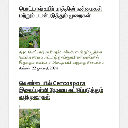
பொட்டாஷ் உயிர் உரத்தின் நன்மைகள்
மற்றும் பயன்படுத்தும் முறைகள்
›
திரவ பொட்டாஷ் உயிர் உரம்: பாக்டீரியா மற்றும் பூஞ்சை
போன்ற திரவ பொட்டாஷ் நுண்ணுயிர்கள் மண்ணில்
இருக்கும். கரையாத அல்லது பயிர்களுக்கு கிடைக்கப...
திங்கள், 22 ஜனவரி, 2024
வெண்டையில் Cercospora
இலைப்புள்ளி நோயை கட்டுப்படுத்தும்
வழிமுறைகள்
›