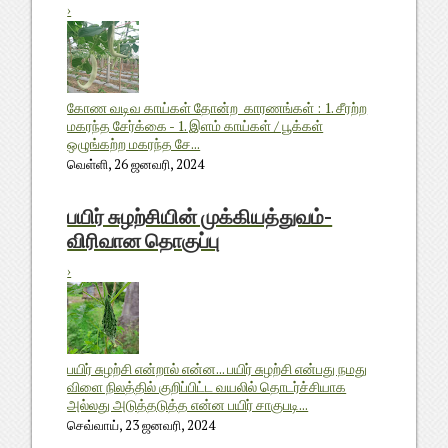
›
கோண வடிவ காய்கள் தோன்ற காரணங்கள் : 1. சீரற்ற
மகரந்த சேர்க்கை - 1. இளம் காய்கள் / பூக்கள்
ஒழுங்கற்ற மகரந்த சே...
வெள்ளி, 26 ஜனவரி, 2024
பயிர் சுழற்சியின் முக்கியத்துவம்-
விரிவான தொகுப்பு
›
பயிர் சுழற்சி என்றால் என்ன... பயிர் சுழற்சி என்பது நமது
விளை நிலத்தில் குறிப்பிட்ட வயலில் தொடர்ச்சியாக
அல்லது அடுத்தடுத்த என்ன பயிர் சாகுபடி...
செவ்வாய், 23 ஜனவரி, 2024