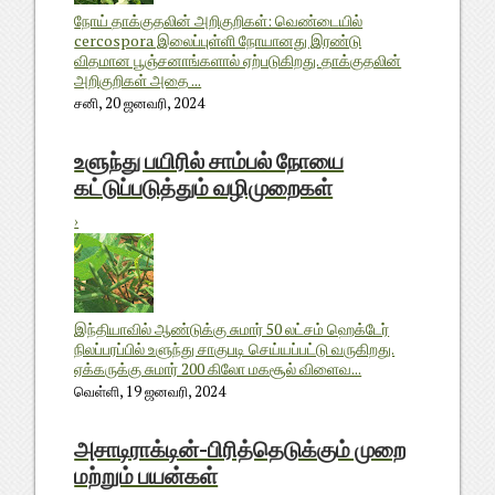
நோய் தாக்குதலின் அறிகுறிகள்: வெண்டையில்
cercospora இலைப்புள்ளி நோயானது இரண்டு
விதமான பூஞ்சனாங்களால் ஏற்படுகிறது. தாக்குதலின்
அறிகுறிகள் அதை ...
சனி, 20 ஜனவரி, 2024
உளுந்து பயிரில் சாம்பல் நோயை
கட்டுப்படுத்தும் வழிமுறைகள்
›
இந்தியாவில் ஆண்டுக்கு சுமார் 50 லட்சம் ஹெக்டேர்
நிலப்பரப்பில் உளுந்து சாகுபடி செய்யப்பட்டு வருகிறது.
ஏக்கருக்கு சுமார் 200 கிலோ மகசூல் விளைவ...
வெள்ளி, 19 ஜனவரி, 2024
அசாடிராக்டின்-பிரித்தெடுக்கும் முறை
மற்றும் பயன்கள்