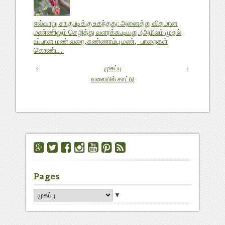
எவ்வாறு சாகுபடிக்கு உகந்தது: அனைத்து விதமான
மண்ணிலும் செழித்து வளரக்கூடியது. (அமிலம் முதல்
உப்பான மண் வரை, சுண்ணாம்பு மண், பாறைகள்
கொண்ட...
‹
முகப்பு
›
வலையில் காட்டு
Pages
▼