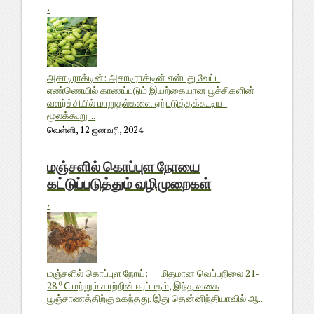
›
அசாடிராக்டின்: அசாடிராக்டின் என்பது வேப்ப
எண்ணெயில் காணப்படும் இயற்கையான பூச்சிகளின்
வளர்ச்சியில் மாறுதல்களை ஏற்படுத்தக்கூடிய
மூலக்கூறு ...
வெள்ளி, 12 ஜனவரி, 2024
மஞ்சளில் கொப்புள நோயை
கட்டுப்படுத்தும் வழிமுறைகள்
›
மஞ்சளில் கொப்புள நோய்: மிதமான வெப்பநிலை 21-
28 ⁰ C மற்றும் காற்றின் ஈரப்பதம், இந்த வகை
பூஞ்சாணத்திற்கு உகந்தது. இது தென்னிந்தியாவில் ஆ...