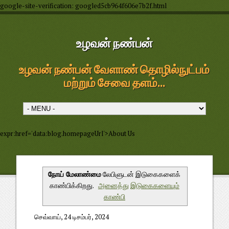
google-site-verification: googled5cb964f606e7b2f.html
உழவன் நண்பன்
உழவன் நண்பன் வேளாண் தொழில்நுட்பம்
மற்றும் சேவை தளம்...
expr:href='data:blog.homepageUrl'>About Us
நோய் மேலாண்மை
லேபிளுடன் இடுகைகளைக்
காண்பிக்கிறது.
அனைத்து இடுகைகளையும்
காண்பி
செவ்வாய், 24 டிசம்பர், 2024