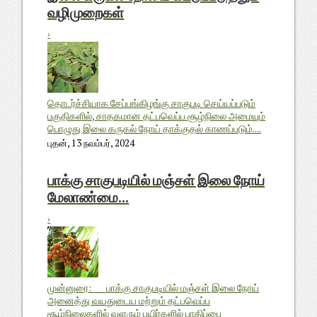
வழிமுறைகள்
›
தொடர்ச்சியாக சேப்பங்கிழங்கு சாகுபடி செய்யப்படும்
பகுதிகளில், சாதகமான தட்பவெப்ப சூழ்நிலை அமையும்
பொழுது இலை கருகல் நோய் தாக்குதல் காணப்படும்....
புதன், 13 நவம்பர், 2024
பாக்கு சாகுபடியில் மஞ்சள் இலை நோய்
மேலாண்மை...
›
முன்னுரை: பாக்கு சாகுபடியில் மஞ்சள் இலை நோய்
அனைத்து வயதுடைய மற்றும் தட்பவெப்ப
சூழ்நிலைகளில் வளரும் பயிர்களில் பாதிப்பை