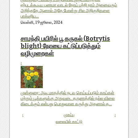
ஏற்படக்கூடிய பணமா வாடல் நோய் பற்றி நாம் அனைவரும்
அறிந்ததே ஆனால் அதே போன்று சில அறிகுறிகளை
பாக்டீரிய...
வெள்ளி, 19 ஜூலை, 2024
சாமந்தி பயிரில் பூ கருகல் (Botrytis
blight) நோயை கட்டுப்படுத்தும்
வழிமுறைகள்
›
முன்னுரை: ஆடி மாதத்தில் நடவு செய்யப்படும் காய்கள்
மற்றும் பூக்களுக்கு அறுவடை தருணத்தில் நல்ல விலை
கிடைக்கும் என்பது பொதுவான கருத்து அதனால் த...
‹
முகப்பு
›
வலையில் காட்டு