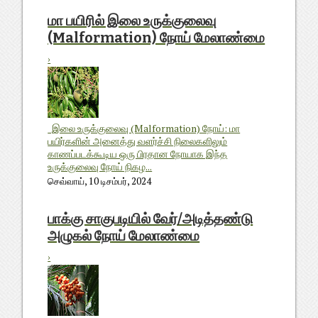
மா பயிரில் இலை உருக்குலைவு
(Malformation) நோய் மேலாண்மை
›
இலை உருக்குலைவு (Malformation) நோய்: மா
பயிர்களின் அனைத்து வளர்ச்சி நிலைகளிலும்
காணப்படக்கூடிய ஒரு பிரதான நோயாக இந்த
உருக்குலைவு நோய் நிகழ...
செவ்வாய், 10 டிசம்பர், 2024
பாக்கு சாகுபடியில் வேர்/அடித்தண்டு
அழுகல் நோய் மேலாண்மை
›