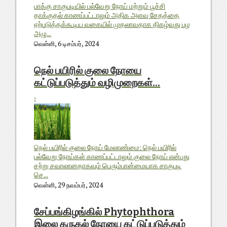
பாக்கு சாகுபடியில் பல்வேறு நோய் மற்றும் பூச்சி
தாக்குதல் காணப்பட்டாலும் அதிக அளவு சேதத்தை
ஏற்படுத்தக்கூடிய வகையில் முதலாவதாக திகழ்வது பழ
அழு...
வெள்ளி, 6 டிசம்பர், 2024
நெல் பயிரில் குலை நோயை
கட்டுப்படுத்தும் வழிமுறைகள்...
›
நெல் பயிரில் குலை நோய் மேலாண்மை: நெல் பயிரில்
பல்வேறு நோய்கள் காணப்பட்டாலும் குலை நோய் என்பது
சற்று சவாலானதாகவும் பெரும்பான்மையாக சாகுபடி
செ...
வெள்ளி, 29 நவம்பர், 2024
சேப்பங்கிழங்கில் Phytophthora
இலை கருகல் நோயை கட்டுப்படுத்தும்