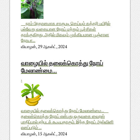
நாம் பிரதானமாக சாகுபடி செய்யும் கத்தரி பயிரில்
பல்வேறு வகையான நோய் மற்றும் பூச்சிகள்
தாக்குகிறது. அதில் மிகவும் முக்கியமான பூஞ்சான
நோயா...
வியாழன், 29 ஆகஸ்ட், 2024
வாழையில் தலைக்கொத்து நோய்
மேலாண்மை...
›
வாழையில் தலைக்கொத்து நோய் மேலாண்மை...
தலைக்கொத்து நோய் என்பது ஒருவகை வைரஸ்
பாதிப்பால் ஏற்படக் கூடியதாகும். இந்த நோய் அஸ்வினி
எனப்படும் ...
வியாழன், 15 ஆகஸ்ட், 2024