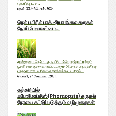
ஏற்படுத்தும் த...
புதன், 23 அக்டோபர், 2024
நெல் பயிரில் பாக்டீரியா இலை கருகல்
நோய் மேலாண்மை...
›
முன்னுரை : நெல் சாகுபடியில் பல்வேறு நோய் மற்றும்
பூச்சி தாக்குதல் காணப்பட்டாலும் அந்தந்த பருவத்திற்கு
பிரதானமாக பயிர்களை தாக்கக்கூடிய நோய் ...
வெள்ளி, 27 செப்டம்பர், 2024
கத்தரியில்
ஃபோமோப்சிஸ்(Phomopsis) கருகல்
நோயை கட்டுப்படுத்தும் வழிமுறைகள்
›